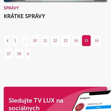
SPRÁVY
KRÁTKE SPRÁVY
1
...
10
11
12
13
14
15
16
17
18
Sledujte TV LUX na
sociálnych