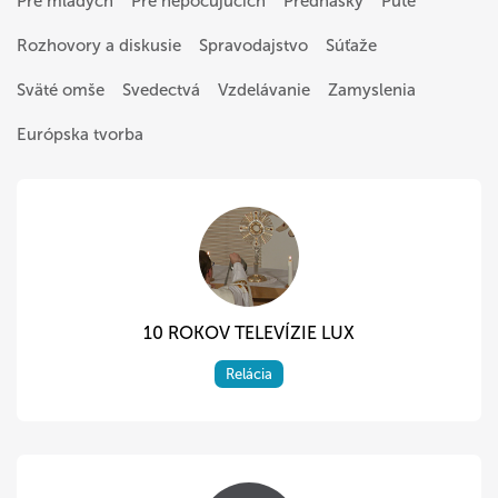
Pre mladých
Pre nepočujúcich
Prednášky
Púte
Rozhovory a diskusie
Spravodajstvo
Súťaže
Sväté omše
Svedectvá
Vzdelávanie
Zamyslenia
Európska tvorba
10 ROKOV TELEVÍZIE LUX
Relácia