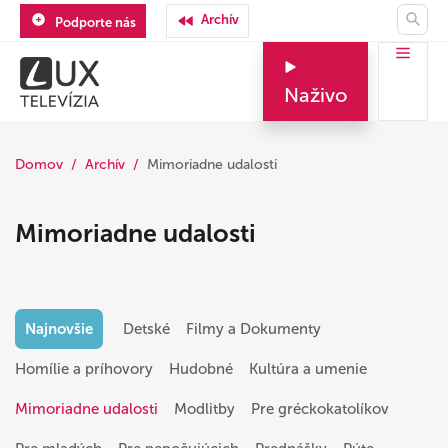
Archív
Podporte nás
Naživo
Domov
Archív
Mimoriadne udalosti
Mimoriadne udalosti
Najnovšie
Detské
Filmy a Dokumenty
Homílie a príhovory
Hudobné
Kultúra a umenie
Mimoriadne udalosti
Modlitby
Pre gréckokatolíkov