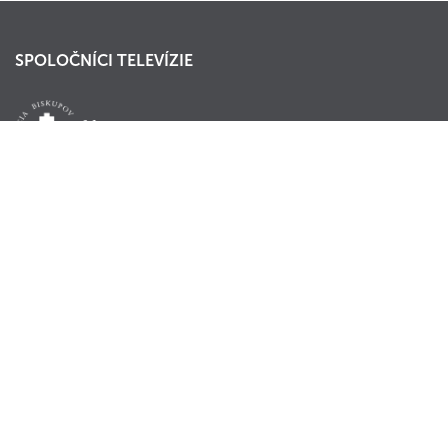
SPOLOČNÍCI TELEVÍZIE
KONTAKTY
TV LUX s.r.o.
Prepoštská 5, 811 01 Bratislava
+421 2 21 29 55 55
tvlux@tvlux.sk