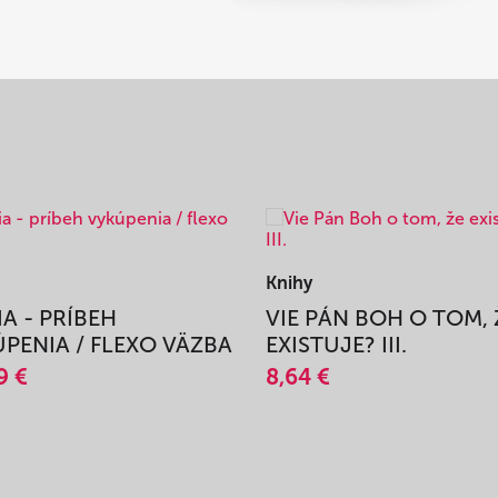
Knihy
IA - PRÍBEH
VIE PÁN BOH O TOM, 
PENIA / FLEXO VÄZBA
EXISTUJE? III.
9 €
8,64 €