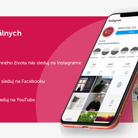
álnych
ného života nás sleduj na Instagrame
s sleduj na Facebooku
leduj na YouTube