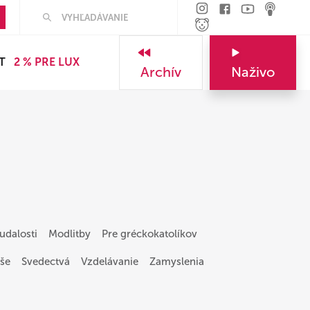
Hľadať
T
2 % PRE LUX
Archív
Naživo
udalosti
Modlitby
Pre gréckokatolíkov
še
Svedectvá
Vzdelávanie
Zamyslenia