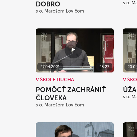
DOBRO
s o. 
s o. Marošom Lovičom
27.04.2021
25:27
20.0
V ŠKOLE DUCHA
V ŠK
POMÔCŤ ZACHRÁNIŤ
ÚŽA
ČLOVEKA
s o. 
s o. Marošom Lovičom