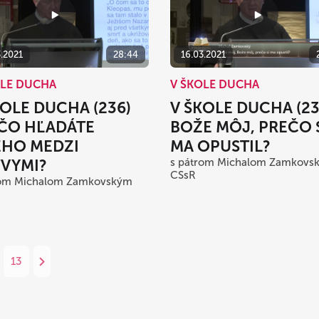
3.2021
28:44
16.03.2021
OLE DUCHA
V ŠKOLE DUCHA
KOLE DUCHA (236)
V ŠKOLE DUCHA (23
ČO HĽADÁTE
BOŽE MÔJ, PREČO 
ÉHO MEDZI
MA OPUSTIL?
VYMI?
s pátrom Michalom Zamkovs
CSsR
rom Michalom Zamkovským
13