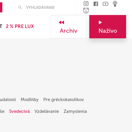
Hľadať
T
2 % PRE LUX
Archív
Naživo
udalosti
Modlitby
Pre gréckokatolíkov
še
Svedectvá
Vzdelávanie
Zamyslenia