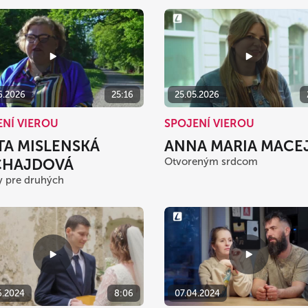
6.2026
25:16
25.05.2026
ENÍ VIEROU
SPOJENÍ VIEROU
TA MISLENSKÁ
ANNA MARIA MACE
HAJDOVÁ
Otvoreným srdcom
y pre druhých
6.2024
8:06
07.04.2024