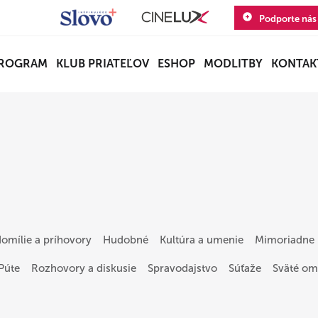
Podporte nás
ROGRAM
KLUB PRIATEĽOV
ESHOP
MODLITBY
KONTAK
omílie a príhovory
Hudobné
Kultúra a umenie
Mimoriadne 
Púte
Rozhovory a diskusie
Spravodajstvo
Súťaže
Sväté om