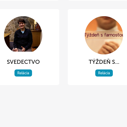
SVEDECTVO
TÝŽDEŇ S...
Relácia
Relácia