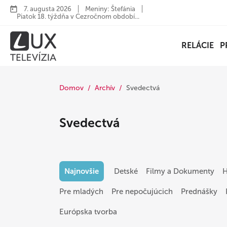
7. augusta 2026
Meniny: Štefánia
Piatok 18. týždňa v Cezročnom období...
RELÁCIE
P
Domov
Archív
Svedectvá
Svedectvá
Najnovšie
Detské
Filmy a Dokumenty
H
Pre mladých
Pre nepočujúcich
Prednášky
Európska tvorba