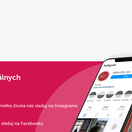
álnych
ného života nás sleduj na Instagrame
s sleduj na Facebooku