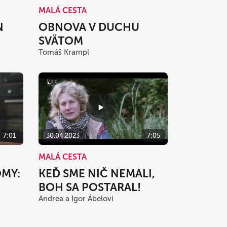
MALÁ CESTA
N
OBNOVA V DUCHU
SVÄTOM
Tomáš Krampl
7:01
30.04.2023
7:05
MALÁ CESTA
ÓMY:
KEĎ SME NIČ NEMALI,
BOH SA POSTARAL!
Andrea a Igor Ábeloví