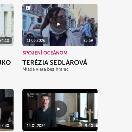
24:10
11.05.2026
25:59
SPOJENÍ OCEÁNOM
JKO
TERÉZIA SEDLÁROVÁ
Mladá viera bez hraníc
7:30
14.01.2024
9:40