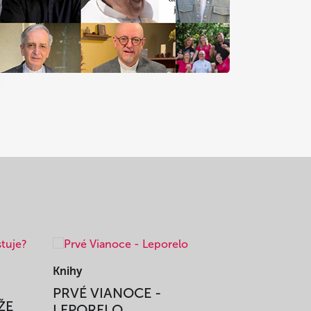
Knihy
Knihy
PRVÉ VIANOCE -
TAJOMS
ŽE
LEPORELO