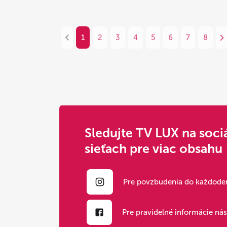
1
2
3
4
5
6
7
8
Sledujte TV LUX na soci
sieťach pre viac obsahu
Pre povzbudenia do každoden
Pre pravidelné informácie ná