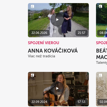
22.06.2026
21:57
08.0
SPOJENÍ VIEROU
SPOJ
ANNA KOVÁČIKOVÁ
BEÁ
Viac než tradícia
MAC
Talent
22.09.2024
57:53
02.0