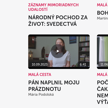
ZÁZNAMY MIMORIADNYCH
MALÁ
UDALOSTÍ
BOH
NÁRODNÝ POCHOD ZA
Martin
ŽIVOT: SVEDECTVÁ
10.09.2023
6:41
11.0
MALÁ CESTA
MALÁ
PÁN NAPLNIL MOJU
POČ
PRÁZDNOTU
ČAK
Mária Podolská
NE
VÝŤ