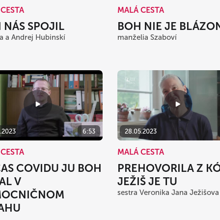
 CESTA
MALÁ CESTA
 NÁS SPOJIL
BOH NIE JE BLÁZO
a a Andrej Hubinskí
manželia Szaboví
6.2023
6:53
28.05.2023
 CESTA
MALÁ CESTA
AS COVIDU JU BOH
PREHOVORILA Z K
AL V
JEŽIŠ JE TU
MOCNIČNOM
sestra Veronika Jana Ježišova
AHU