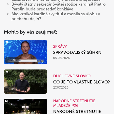
Bývalý štátny sekretár Svätej stolice kardinál Pietro
Parolin bude predsedať konkláve
Ako vznikol kardinálsky titul a menila sa úlohu v
priebehu dejín?
Mohlo by vás zaujímať:
SPRÁVY
SPRAVODAJSKÝ SÚHRN
05.08.2026
20:36
DUCHOVNÉ SLOVKO
ČO JE TO VLASTNE SLOVO?
27.07.2026
3:12
NÁRODNÉ STRETNUTIE
MLÁDEŽE P26
NÁRODNÉ STRETNUTIE