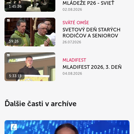
MLÁDEŽE P26 - SVIEŤ
1:45:26
02.08.2026
SVÄTÉ OMŠE
SVETOVÝ DEŇ STARÝCH
RODIČOV A SENIOROV
59:26
26.07.2026
MLADIFEST
MLADIFEST 2026, 3. DEŇ
04.08.2026
5:33:15
Ďalšie časti v archíve