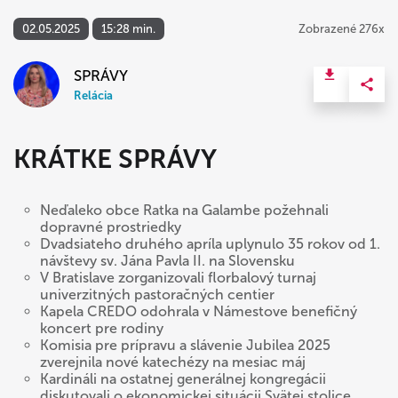
02.05.2025
15:28 min.
Zobrazené 276x
SPRÁVY
Relácia
KRÁTKE SPRÁVY
Neďaleko obce Ratka na Galambe požehnali
dopravné prostriedky
Dvadsiateho druhého apríla uplynulo 35 rokov od 1.
návštevy sv. Jána Pavla II. na Slovensku
V Bratislave zorganizovali florbalový turnaj
univerzitných pastoračných centier
Kapela CREDO odohrala v Námestove benefičný
koncert pre rodiny
Komisia pre prípravu a slávenie Jubilea 2025
zverejnila nové katechézy na mesiac máj
Kardináli na ostatnej generálnej kongregácii
diskutovali o ekonomickej situácii Svätej stolice