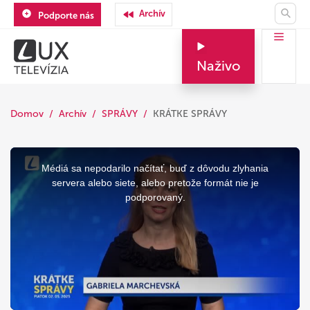
Archív
Podporte nás
Naživo
Domov
Archív
SPRÁVY
KRÁTKE SPRÁVY
This
is
a
Médiá sa nepodarilo načítať, buď z dôvodu zlyhania
modal
window.
servera alebo siete, alebo pretože formát nie je
podporovaný.