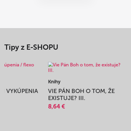
Tipy z E-SHOPU
Knihy
BEH VYKÚPENIA
VIE PÁN BOH O TOM, ŽE
A
EXISTUJE? III.
8,64 €