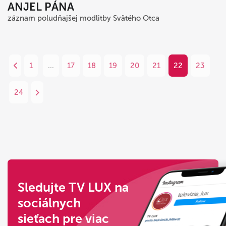
ANJEL PÁNA
záznam poludňajšej modlitby Svätého Otca
1
...
17
18
19
20
21
22
23
24
Sledujte TV LUX na
sociálnych
sieťach pre viac