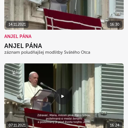
dnes
vymazať
zavrieť
14.11.2021
16:30
ANJEL PÁNA
ANJEL PÁNA
záznam poludňajšej modlitby Svätého Otca
07.11.2021
16:24