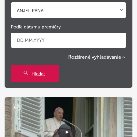
ANJEL PÁNA
Podľa dátumu premiéry
Rozšírené vyhľadávanie
Po
Ut
St
Št
Pi
So
Ne
Hľadať
27
28
29
30
31
1
2
3
4
5
6
7
8
9
10
11
12
13
14
15
16
17
18
19
20
21
22
23
24
25
26
27
28
29
30
31
1
2
3
4
5
6