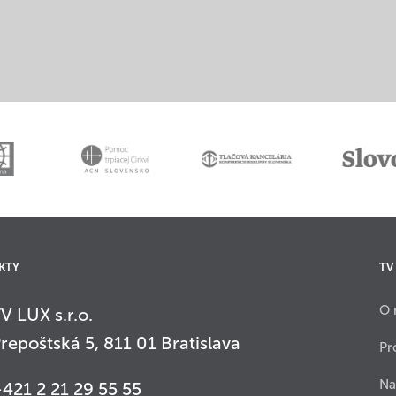
KTY
TV
O 
V LUX s.r.o.
repoštská 5, 811 01 Bratislava
Pr
Na
421 2 21 29 55 55