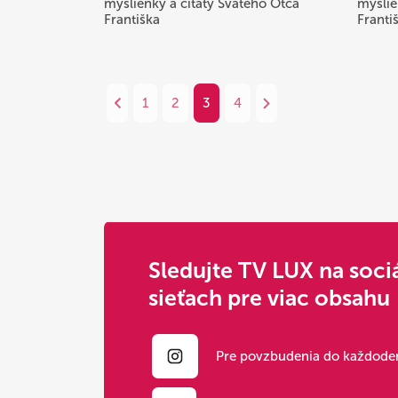
myšlienky a citáty Svätého Otca
myšlie
Františka
Franti
1
2
3
4
Sledujte TV LUX na soci
sieťach pre viac obsahu
Pre povzbudenia do každoden