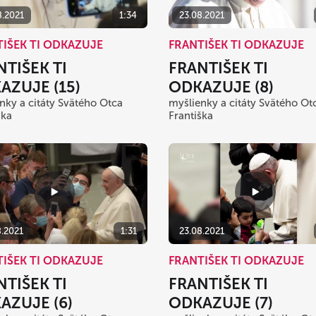
8.2021
1:34
23.08.2021
IŠEK TI ODKAZUJE
FRANTIŠEK TI ODKAZUJE
NTIŠEK TI
FRANTIŠEK TI
AZUJE (15)
ODKAZUJE (8)
nky a citáty Svätého Otca
myšlienky a citáty Svätého Ot
ška
Františka
8.2021
1:31
23.08.2021
IŠEK TI ODKAZUJE
FRANTIŠEK TI ODKAZUJE
NTIŠEK TI
FRANTIŠEK TI
AZUJE (6)
ODKAZUJE (7)