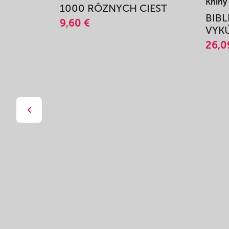
Knihy
1000 RÔZNYCH CIEST
BIBL
9,60 €
VYKÚ
26,0
I MOJE
M"