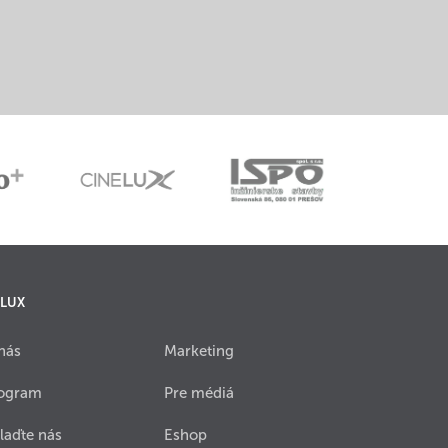
 LUX
nás
Marketing
ogram
Pre médiá
laďte nás
Eshop