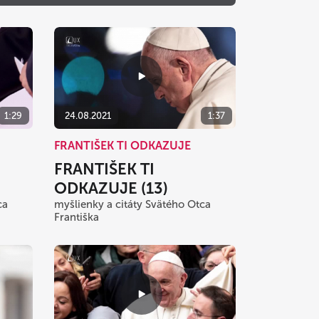
o
Ne
1
2
8
9
15
16
1:29
24.08.2021
1:37
22
23
FRANTIŠEK TI ODKAZUJE
29
30
FRANTIŠEK TI
5
6
ODKAZUJE (13)
ca
myšlienky a citáty Svätého Otca
zavrieť
Františka