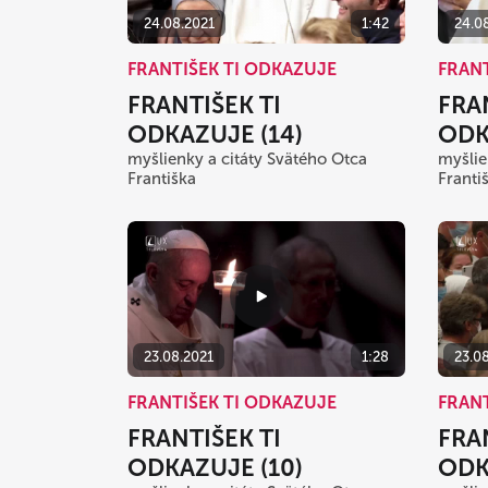
24.08.2021
1:42
24.0
FRANTIŠEK TI ODKAZUJE
FRANT
FRANTIŠEK TI
FRA
ODKAZUJE (14)
ODK
myšlienky a citáty Svätého Otca
myšlie
Františka
Franti
23.08.2021
1:28
23.0
FRANTIŠEK TI ODKAZUJE
FRANT
FRANTIŠEK TI
FRA
ODKAZUJE (10)
ODK