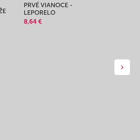
PRVÉ VIANOCE -
TAJOMS
ŽE
LEPORELO
14,45 €
8,64 €