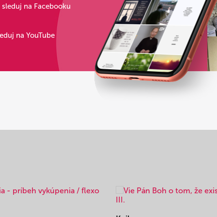
s sleduj na Facebooku
leduj na YouTube