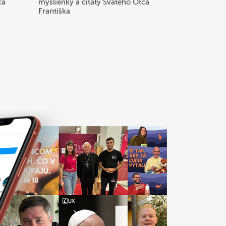
ca
myšlienky a citáty Svätého Otca
Františka