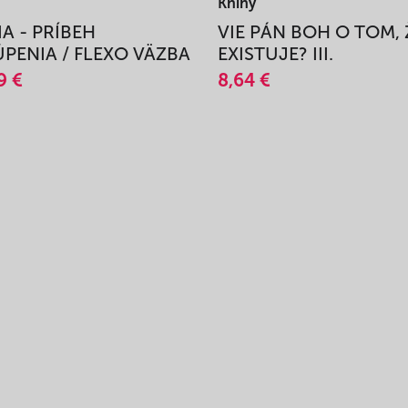
Knihy
IA - PRÍBEH
VIE PÁN BOH O TOM, 
PENIA / FLEXO VÄZBA
EXISTUJE? III.
9 €
8,64 €