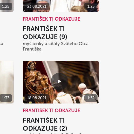
1:25
23.08.2021
1:25
FRANTIŠEK TI ODKAZUJE
FRANTIŠEK TI
ODKAZUJE (9)
ca
myšlienky a citáty Svätého Otca
Františka
1:33
18.08.2021
1:32
FRANTIŠEK TI ODKAZUJE
FRANTIŠEK TI
ODKAZUJE (2)