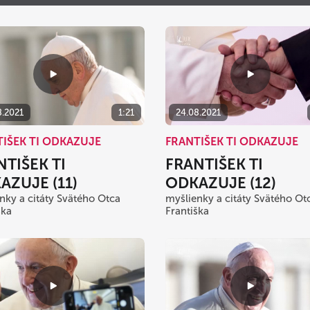
Po
Ut
St
Št
Pi
S
27
28
29
30
31
3
4
5
6
7
10
11
12
13
14
8.2021
1:21
24.08.2021
17
18
19
20
21
IŠEK TI ODKAZUJE
FRANTIŠEK TI ODKAZUJE
24
25
26
27
28
NTIŠEK TI
FRANTIŠEK TI
31
1
2
3
4
AZUJE (11)
ODKAZUJE (12)
nky a citáty Svätého Otca
myšlienky a citáty Svätého Ot
dnes
vymazať
ška
Františka