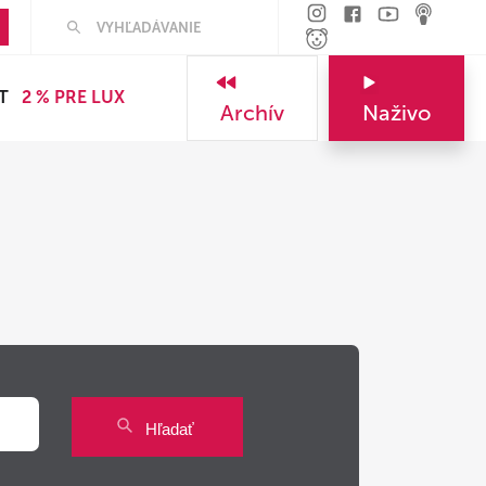
Hľadať
T
2 % PRE LUX
Archív
Naživo
Hľadať