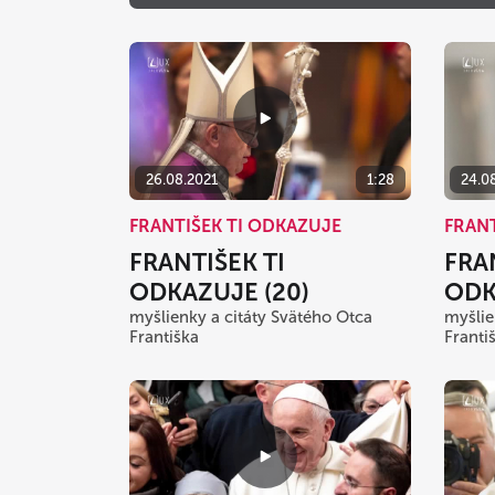
26.08.2021
1:28
24.0
FRANTIŠEK TI ODKAZUJE
FRANT
FRANTIŠEK TI
FRA
ODKAZUJE (20)
ODK
myšlienky a citáty Svätého Otca
myšlie
Františka
Franti