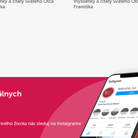
nky a citáty Svätého Otca
myšlienky a citáty Svätého Ot
ška
Františka
álnych
ného života nás sleduj na Instagrame