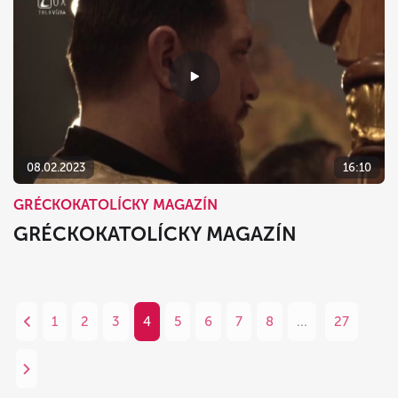
08.02.2023
16:10
GRÉCKOKATOLÍCKY MAGAZÍN
GRÉCKOKATOLÍCKY MAGAZÍN
1
2
3
4
5
6
7
8
...
27