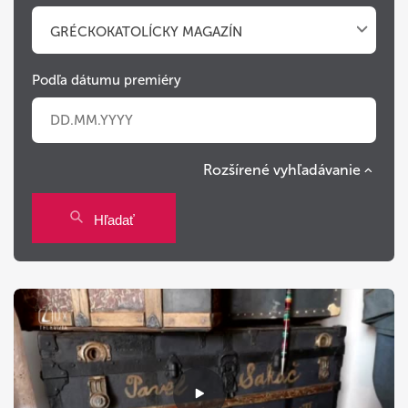
GRÉCKOKATOLÍCKY MAGAZÍN
Podľa dátumu premiéry
Rozšírené vyhľadávanie
Po
Ut
St
Št
Pi
So
Ne
Hľadať
27
28
29
30
31
1
2
3
4
5
6
7
8
9
10
11
12
13
14
15
16
17
18
19
20
21
22
23
24
25
26
27
28
29
30
31
1
2
3
4
5
6