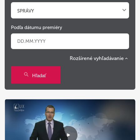
SPRÁVY
Podľa dátumu premiéry
Rozšírené vyhľadávanie
Po
Ut
St
Št
Pi
So
Ne
Hľadať
27
28
29
30
31
1
2
3
4
5
6
7
8
9
10
11
12
13
14
15
16
17
18
19
20
21
22
23
24
25
26
27
28
29
30
31
1
2
3
4
5
6