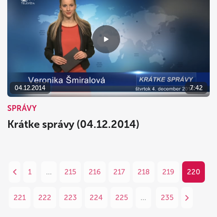
04.12.2014
7:42
SPRÁVY
Krátke správy (04.12.2014)
1
...
215
216
217
218
219
220
221
222
223
224
225
...
235