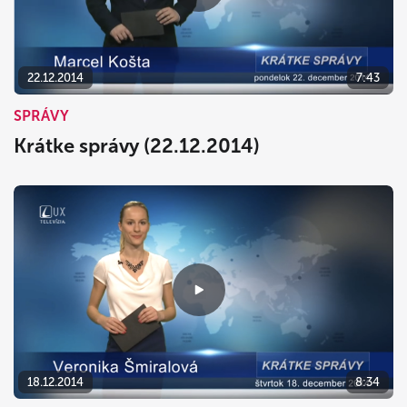
dnes
vymazať
zavrieť
22.12.2014
7:43
SPRÁVY
Krátke správy (22.12.2014)
18.12.2014
8:34