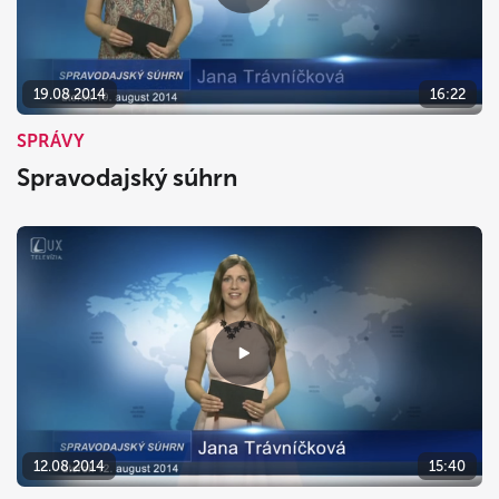
dnes
vymazať
zavrieť
19.08.2014
16:22
SPRÁVY
Spravodajský súhrn
12.08.2014
15:40