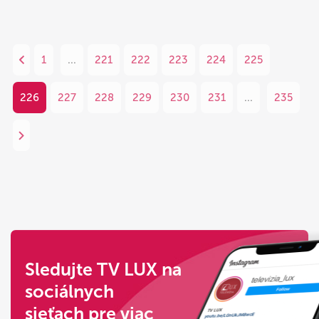
1
...
221
222
223
224
225
226
227
228
229
230
231
...
235
Sledujte TV LUX na
sociálnych
sieťach pre viac