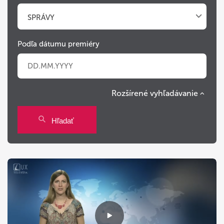
SPRÁVY
Podľa dátumu premiéry
Rozšírené vyhľadávanie
Po
Ut
St
Št
Pi
So
Ne
Hľadať
27
28
29
30
31
1
2
3
4
5
6
7
8
9
10
11
12
13
14
15
16
17
18
19
20
21
22
23
24
25
26
27
28
29
30
31
1
2
3
4
5
6