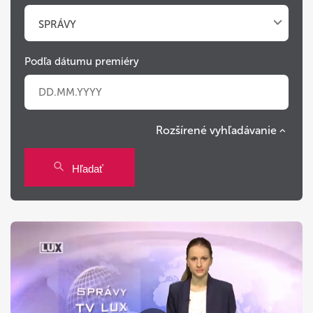
SPRÁVY
Podľa dátumu premiéry
Rozšírené vyhľadávanie
Po
Ut
St
Št
Pi
So
Ne
Hľadať
27
28
29
30
31
1
2
3
4
5
6
7
8
9
10
11
12
13
14
15
16
17
18
19
20
21
22
23
24
25
26
27
28
29
30
31
1
2
3
4
5
6