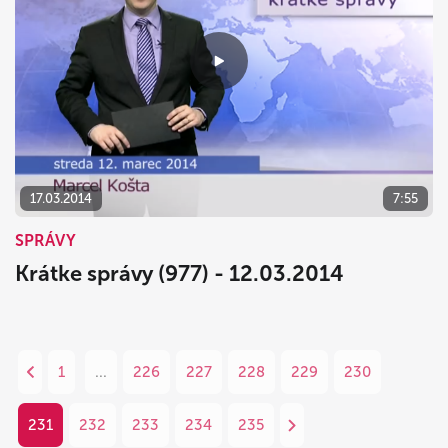
17.03.2014
7:55
SPRÁVY
Krátke správy (977) - 12.03.2014
1
...
226
227
228
229
230
231
232
233
234
235