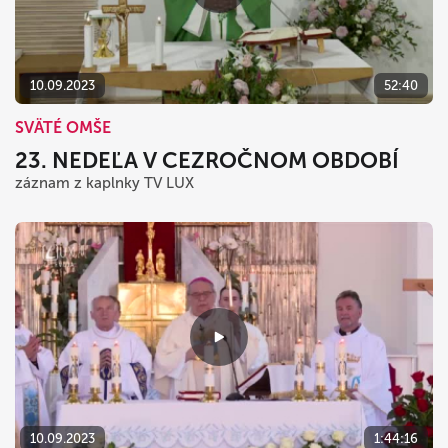
dnes
vymazať
zavrieť
10.09.2023
52:40
SVÄTÉ OMŠE
23. NEDEĽA V CEZROČNOM OBDOBÍ
záznam z kaplnky TV LUX
10.09.2023
1:44:16