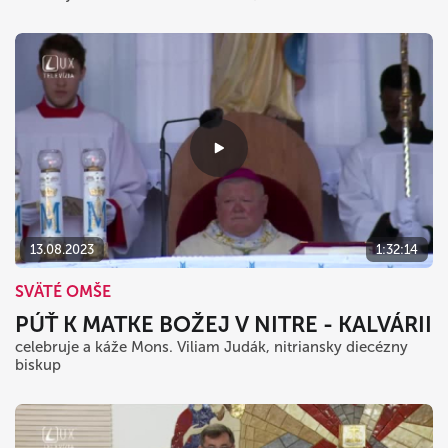
13.08.2023
1:32:14
SVÄTÉ OMŠE
PÚŤ K MATKE BOŽEJ V NITRE - KALVÁRII
celebruje a káže Mons. Viliam Judák, nitriansky diecézny
biskup