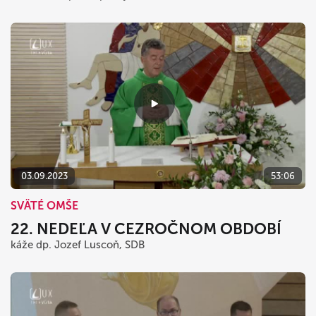
03.09.2023
53:06
SVÄTÉ OMŠE
22. NEDEĽA V CEZROČNOM OBDOBÍ
káže dp. Jozef Luscoň, SDB