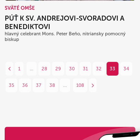
SVÄTÉ OMŠE
PÚŤ K SV. ANDREJOVI-SVORADOVI A
BENEDIKTOVI
hlavný celebrant Mons. Peter Beňo, nitriansky pomocný
biskup
1
...
28
29
30
31
32
33
34
35
36
37
38
...
108