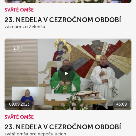
SVÄTÉ OMŠE
23. NEDEĽA V CEZROČNOM OBDOBÍ
záznam zo Zelenča
09.09.2023
45:09
SVÄTÉ OMŠE
23. NEDEĽA V CEZROČNOM OBDOBÍ
svätá omša pre nepočujúcich