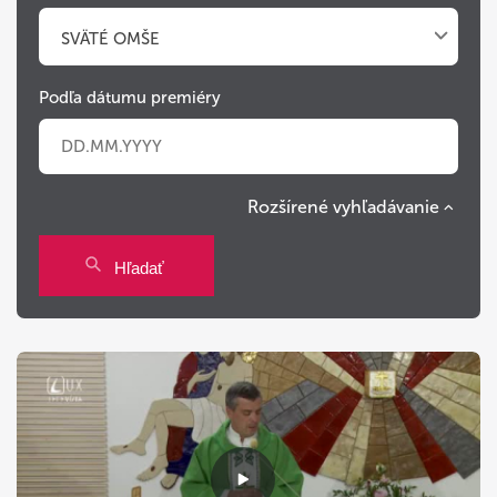
SVÄTÉ OMŠE
Podľa dátumu premiéry
Rozšírené vyhľadávanie
Po
Ut
St
Št
Pi
So
Ne
Hľadať
27
28
29
30
31
1
2
3
4
5
6
7
8
9
10
11
12
13
14
15
16
17
18
19
20
21
22
23
24
25
26
27
28
29
30
31
1
2
3
4
5
6