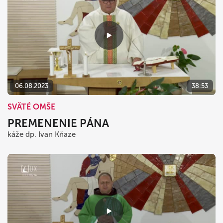
06.08.2023
38:53
SVÄTÉ OMŠE
PREMENENIE PÁNA
káže dp. Ivan Kňaze