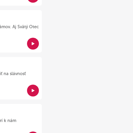
ámov. Aj Svätý Otec
ť na slávnosť
rí k nám