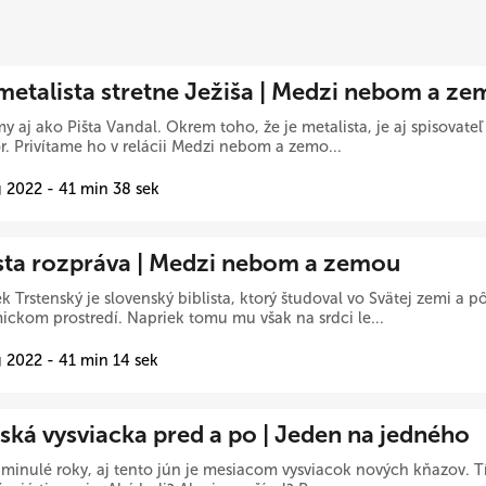
metalista stretne Ježiša | Medzi nebom a z
y aj ako Pišta Vandal. Okrem toho, že je metalista, je aj spisovate
r. Privítame ho v relácii Medzi nebom a zemo...
 2022 - 41 min 38 sek
ista rozpráva | Medzi nebom a zemou
ek Trstenský je slovenský biblista, ktorý študoval vo Svätej zemi a pô
ckom prostredí. Napriek tomu mu však na srdci le...
 2022 - 41 min 14 sek
ská vysviacka pred a po | Jeden na jedného
minulé roky, aj tento jún je mesiacom vysviacok nových kňazov. Tí s