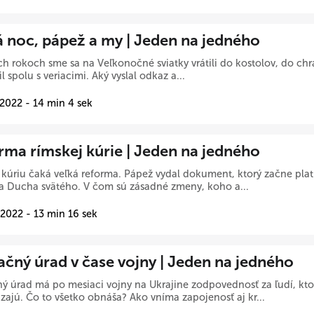
á noc, pápež a my | Jeden na jedného
h rokoch sme sa na Veľkonočné sviatky vrátili do kostolov, do chr
il spolu s veriacimi. Aký vyslal odkaz a...
 2022 - 14 min 4 sek
rma rímskej kúrie | Jeden na jedného
kúriu čaká veľká reforma. Pápež vydal dokument, ktorý začne plati
a Ducha svätého. V čom sú zásadné zmeny, koho a...
 2022 - 13 min 16 sek
ačný úrad v čase vojny | Jeden na jedného
ý úrad má po mesiaci vojny na Ukrajine zodpovednosť za ľudí, kto
zajú. Čo to všetko obnáša? Ako vníma zapojenosť aj kr...