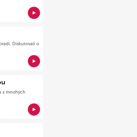
oradí. Diskutovali o
ou
na z mnohých