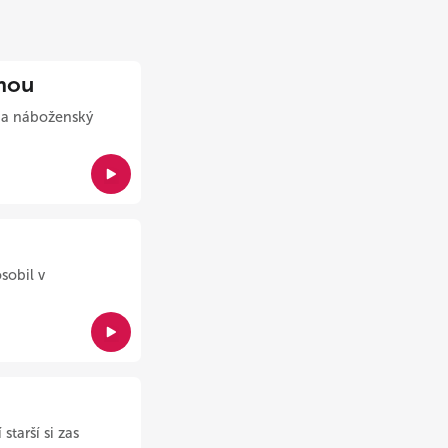
emou
ľ a náboženský
sobil v
tarší si zas