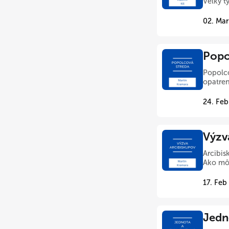
Veľký t
02. Mar
Popo
Popolco
opatren
24. Feb
Výzv
Arcibis
Ako môž
17. Feb
Jedn