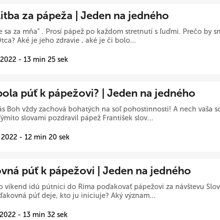
itba za pápeža | Jeden na jedného
e sa za mňa” . Prosí pápež po každom stretnutí s ľuďmi. Prečo by s
tca? Aké je jeho zdravie , aké je či bolo...
 2022 - 13 min 25 sek
bola púť k pápežovi? | Jeden na jedného
s Boh vždy zachová bohatých na soľ pohostinnosti! A nech vaša soľ
Týmito slovami pozdravil pápež František slov...
 2022 - 12 min 20 sek
vná púť k pápežovi | Jeden na jedného
o víkend idú pútnici do Ríma poďakovať pápežovi za návštevu Slov
ďakovná púť deje, kto ju iniciuje? Aký význam...
 2022 - 13 min 32 sek