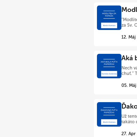
Modl
“Modlit
za Sv. O
12. Máj
Aká 
Nech vá
chuť.” 
05. Máj
Ďako
Už tent
takáto 
27. Apr