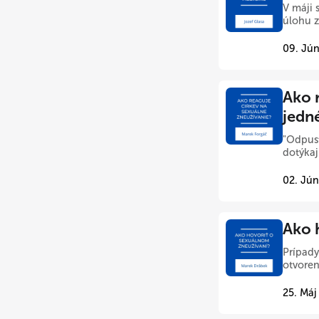
V máji s
úlohu z
09. Jún
Ako 
jedn
"Odpust
dotýkaj
02. Jún
Ako 
Prípady
otvoren
25. Máj