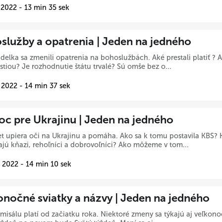
 2022 - 13 min 35 sek
služby a opatrenia | Jeden na jedného
elka sa zmenili opatrenia na bohoslužbách. Aké prestali platiť ? A
stiou? Je rozhodnutie štátu trvalé? Sú omše bez o...
 2022 - 14 min 37 sek
c pre Ukrajinu | Jeden na jedného
et upiera oči na Ukrajinu a pomáha. Ako sa k tomu postavila KBS? 
ú kňazi, rehoľníci a dobrovoľníci? Ako môžeme v tom...
 2022 - 14 min 10 sek
onočné sviatky a názvy | Jeden na jedného
isálu platí od začiatku roka. Niektoré zmeny sa týkajú aj veľkono