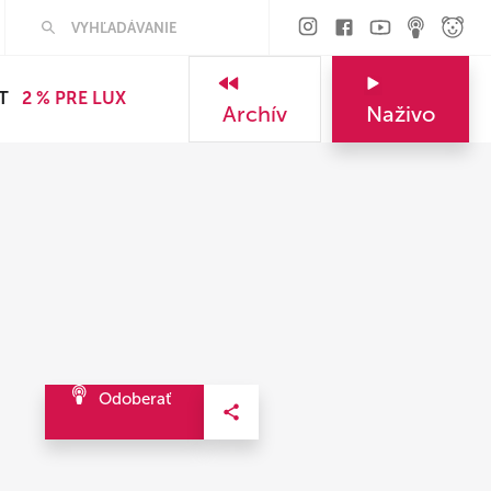
Hľadať
T
2 % PRE LUX
Archív
Naživo
Odoberať