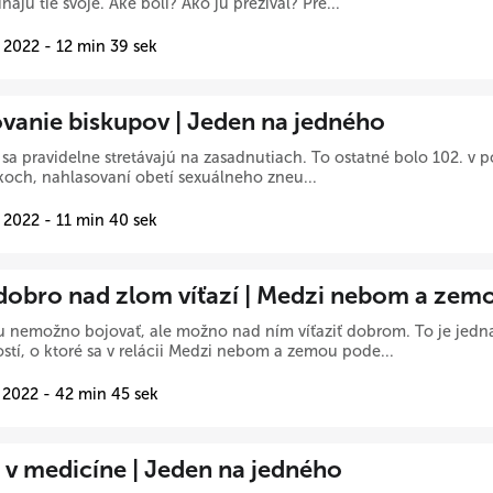
najú tie svoje. Aké boli? Ako ju prežíval? Pre...
 2022 - 12 min 39 sek
vanie biskupov | Jeden na jedného
 sa pravidelne stretávajú na zasadnutiach. To ostatné bolo 102. v p
och, nahlasovaní obetí sexuálneho zneu...
 2022 - 11 min 40 sek
dobro nad zlom víťazí | Medzi nebom a zem
lu nemožno bojovať, ale možno nad ním víťaziť dobrom. To je jed
stí, o ktoré sa v relácii Medzi nebom a zemou pode...
 2022 - 42 min 45 sek
t v medicíne | Jeden na jedného