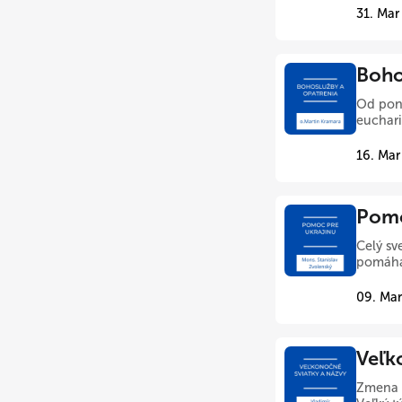
31. Mar
Boho
Od pond
euchari
16. Mar
Pomo
Celý sv
pomáhaj
09. Mar
Veľk
Zmena m