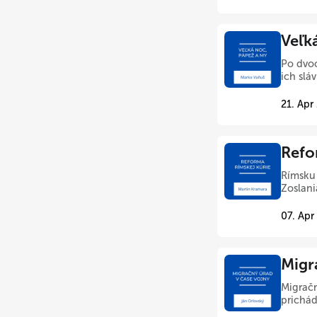
Veľk
Po dvoc
ich sláv
21. Apr
Refo
Rímsku 
Zoslani
07. Apr
Migr
Migračn
prichád