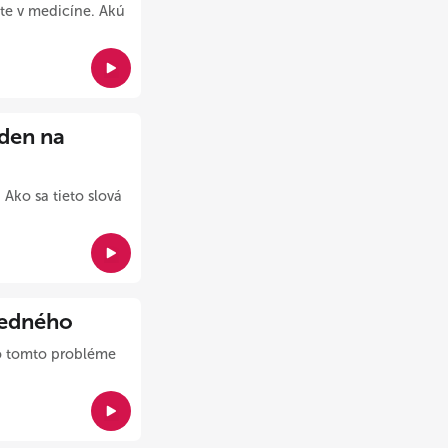
cite v medicíne. Akú
eden na
ko sa tieto slová
jedného
 o tomto probléme