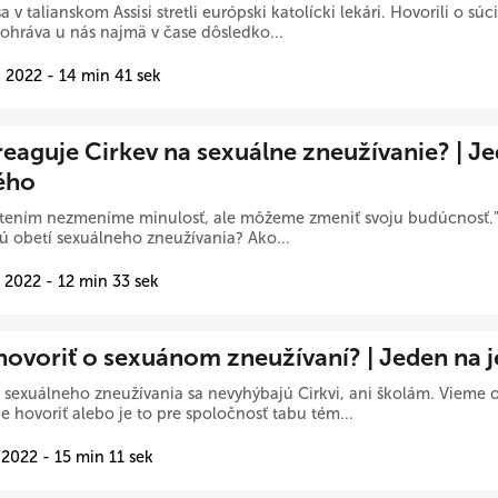
a v talianskom Assisi stretli európski katolícki lekári. Hovorili o sú
ohráva u nás najmä v čase dôsledko...
 2022 - 14 min 41 sek
reaguje Cirkev na sexuálne zneužívanie? | J
ého
ením nezmeníme minulosť, ale môžeme zmeniť svoju budúcnosť." A
ú obetí sexuálneho zneužívania? Ako...
 2022 - 12 min 33 sek
hovoriť o sexuánom zneužívaní? | Jeden na 
 sexuálneho zneužívania sa nevyhýbajú Cirkvi, ani školám. Vieme
e hovoriť alebo je to pre spoločnosť tabu tém...
 2022 - 15 min 11 sek