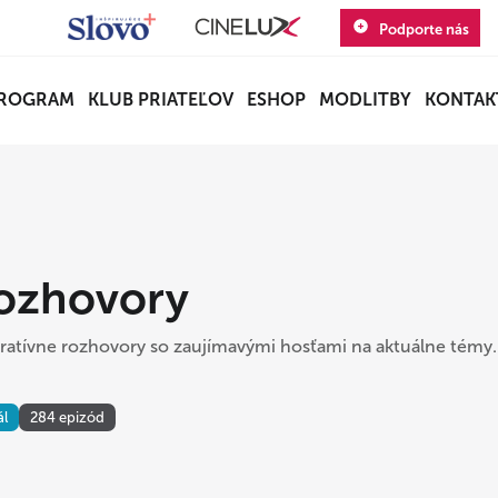
Podporte nás
ROGRAM
KLUB PRIATEĽOV
ESHOP
MODLITBY
KONTAK
ozhovory
iratívne rozhovory so zaujímavými hosťami na aktuálne témy.
ál
284 epizód