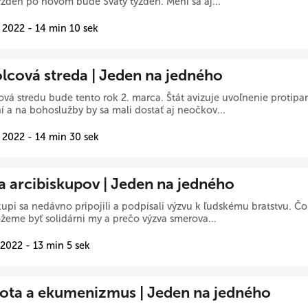
ýždeň po novom bude Svätý týždeň. Mení sa aj...
 2022 - 14 min 10 sek
lcová streda | Jeden na jedného
vá stredu bude tento rok 2. marca. Štát avizuje uvoľnenie proti
í a na bohoslužby by sa mali dostať aj neočkov...
 2022 - 14 min 30 sek
a arcibiskupov | Jeden na jedného
kupi sa nedávno pripojili a podpísali výzvu k ľudskému bratstvu. Č
eme byť solidárni my a prečo výzva smerova...
 2022 - 13 min 5 sek
ota a ekumenizmus | Jeden na jedného