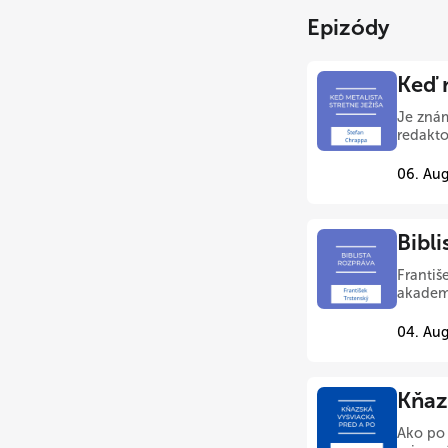
Epizódy
Keď 
Je znám
redakto
06. Aug
Bibl
Františ
akademi
04. Aug
Kňaz
Ako po 