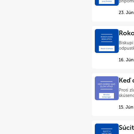
pripomí
23. Jún
Roko
Biskupi
odpustk
16. Jún
Keď 
Proti z
skúseno
15. Jún
Súci