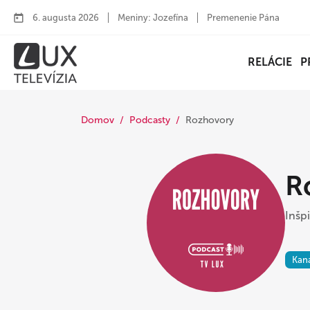
6. augusta 2026
Meniny: Jozefína
Premenenie Pána
RELÁCIE
P
Domov
Podcasty
Rozhovory
R
Inšp
Kan