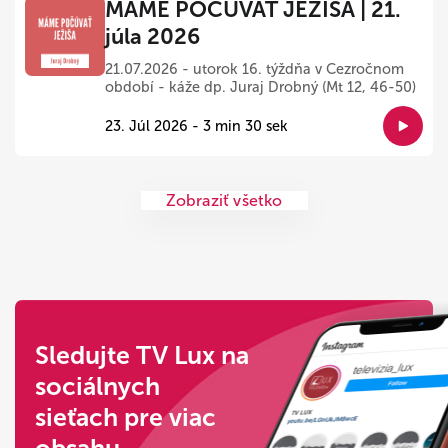
MÁME POČÚVAŤ JEŽIŠA | 21.
júla 2026
21.07.2026 - utorok 16. týždňa v Cezročnom
období - káže dp. Juraj Drobný (Mt 12, 46-50)
23. Júl 2026 - 3 min 30 sek
Zobraziť všetko
Sledujte TV Lux na
sociálnych
sieťach pre viac