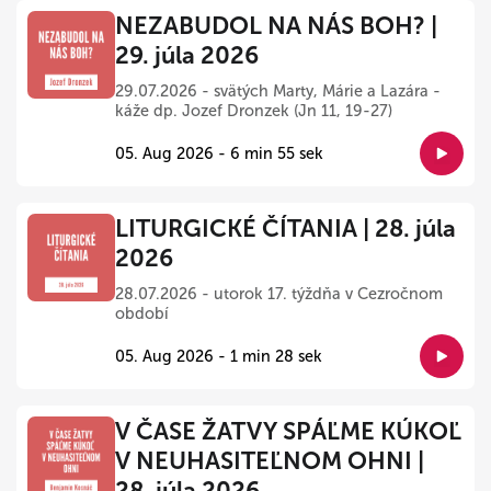
NEZABUDOL NA NÁS BOH? |
29. júla 2026
29.07.2026 - svätých Marty, Márie a Lazára -
káže dp. Jozef Dronzek (Jn 11, 19-27)
05. Aug 2026 - 6 min 55 sek
LITURGICKÉ ČÍTANIA | 28. júla
2026
28.07.2026 - utorok 17. týždňa v Cezročnom
období
05. Aug 2026 - 1 min 28 sek
V ČASE ŽATVY SPÁĽME KÚKOĽ
V NEUHASITEĽNOM OHNI |
28. júla 2026