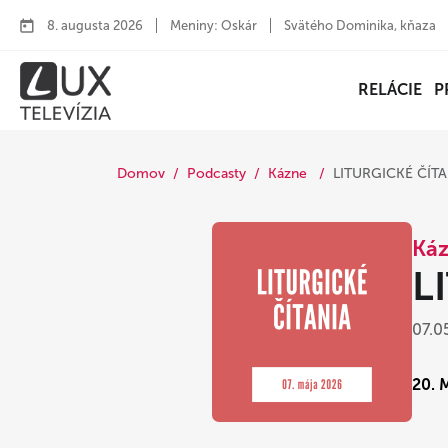
8. augusta 2026
Meniny: Oskár
Svätého Dominika, kňaza
RELÁCIE
P
Domov
Podcasty
Kázne
LITURGICKÉ ČÍTAN
Ká
L
07.0
20. 