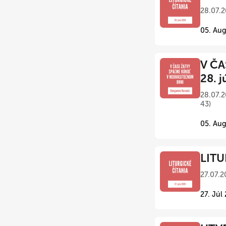
28.07.2
05. Aug
V ČA
28. j
28.07.2
43)
05. Aug
LITU
27.07.2
27. Júl