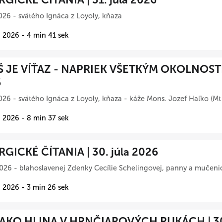
026 - svätého Ignáca z Loyoly, kňaza
 2026 - 4 min 41 sek
Š JE VÍŤAZ - NAPRIEK VŠETKÝM OKOLNOSTIA
6
026 - svätého Ignáca z Loyoly, kňaza - káže Mons. Jozef Haľko (Mt
 2026 - 8 min 37 sek
RGICKÉ ČÍTANIA | 30. júla 2026
026 - blahoslavenej Zdenky Cecílie Schelingovej, panny a mučeni
 2026 - 3 min 26 sek
AKO HLINA V HRNČIAROVÝCH RUKÁCH | 30.