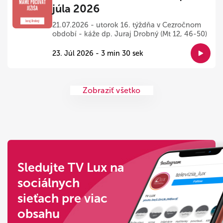
júla 2026
21.07.2026 - utorok 16. týždňa v Cezročnom
období - káže dp. Juraj Drobný (Mt 12, 46-50)
23. Júl 2026 - 3 min 30 sek
Zobraziť všetko
Sledujte TV Lux na
sociálnych
sieťach pre viac
obsahu