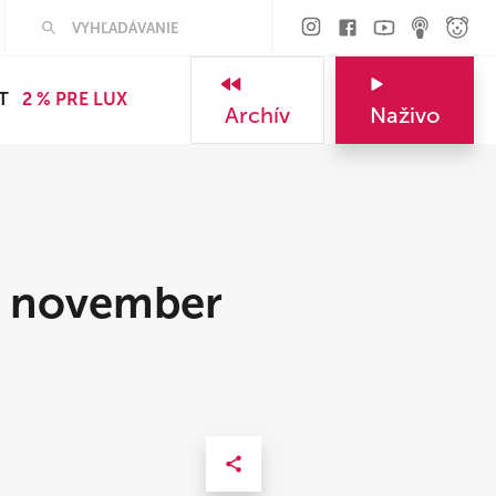
T
2 % PRE LUX
Archív
Naživo
. november