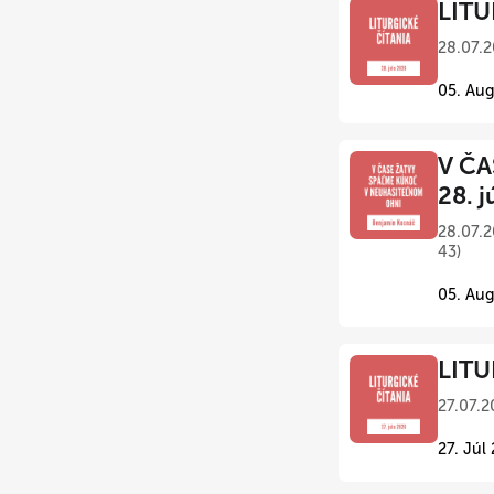
LITU
28.07.2
05. Aug
V ČA
28. j
28.07.2
43)
05. Aug
LITU
27.07.2
27. Júl