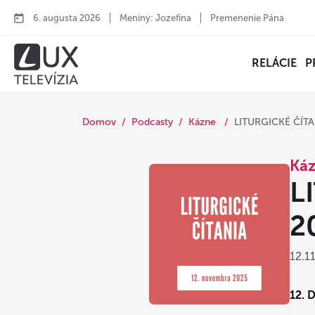
6. augusta 2026
Meniny: Jozefína
Premenenie Pána
RELÁCIE
P
Domov
Podcasty
Kázne
LITURGICKÉ ČÍTA
Ká
L
2
12.1
12. 