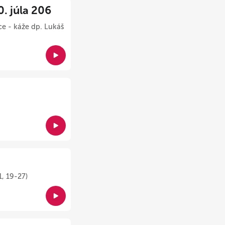
 júla 206
ce - káže dp. Lukáš
1, 19-27)