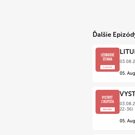
Ďalšie Epizód
LITU
03.08.
05. Aug
VYST
03.08.2
22-36)
05. Aug