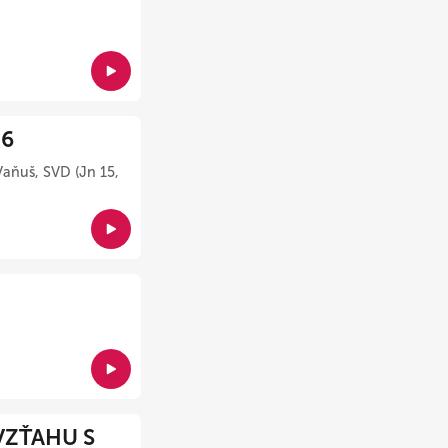
26
Vaňuš, SVD (Jn 15,
VZŤAHU S