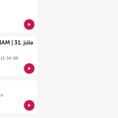
M | 31. júla
 13, 54-58)
ce