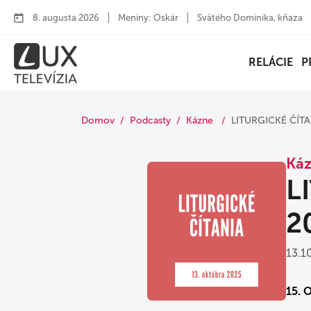
8. augusta 2026
Meniny: Oskár
Svätého Dominika, kňaza
RELÁCIE
P
Domov
Podcasty
Kázne
LITURGICKÉ ČÍTAN
Ká
L
2
13.1
15. 