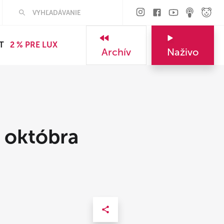
T
2 % PRE LUX
Archív
Naživo
 októbra