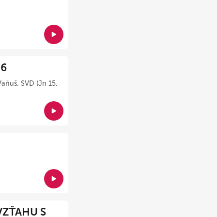
26
Vaňuš, SVD (Jn 15,
VZŤAHU S