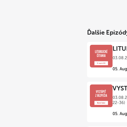
Ďalšie Epizód
LITU
03.08.
05. Aug
VYST
03.08.2
22-36)
05. Aug