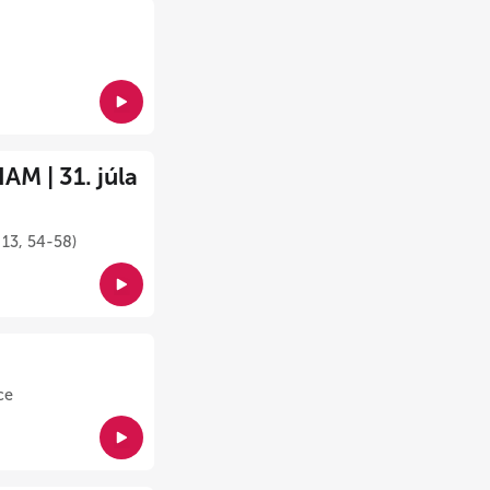
M | 31. júla
 13, 54-58)
ce