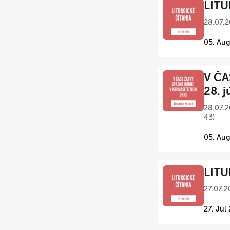
LITU
28.07.2
05. Aug
V ČA
28. j
28.07.2
43)
05. Aug
LITU
27.07.2
27. Júl