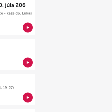
 júla 206
ce - káže dp. Lukáš
1, 19-27)