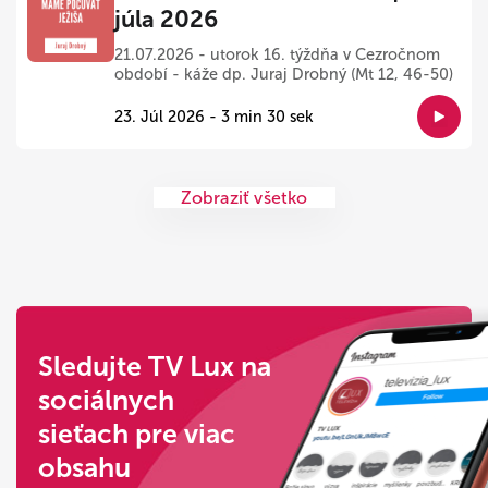
júla 2026
21.07.2026 - utorok 16. týždňa v Cezročnom
období - káže dp. Juraj Drobný (Mt 12, 46-50)
23. Júl 2026 - 3 min 30 sek
Zobraziť všetko
Sledujte TV Lux na
sociálnych
sieťach pre viac
obsahu