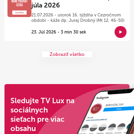
júla 2026
21.07.2026 - utorok 16. týždňa v Cezročnom
období - káže dp. Juraj Drobný (Mt 12, 46-50)
23. Júl 2026 - 3 min 30 sek
Zobraziť všetko
Sledujte TV Lux na
sociálnych
sieťach pre viac
obsahu