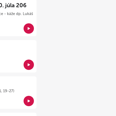
 júla 206
ce - káže dp. Lukáš
1, 19-27)