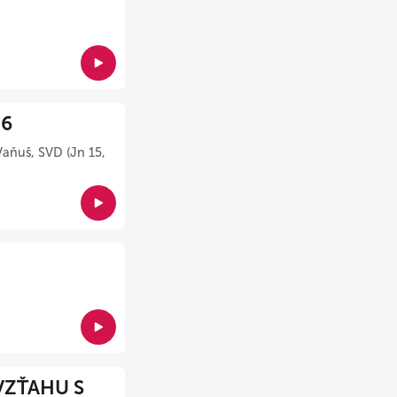
26
Vaňuš, SVD (Jn 15,
VZŤAHU S