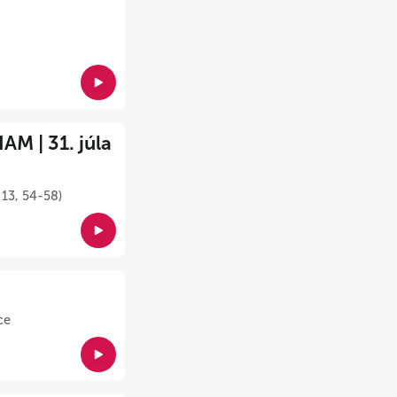
M | 31. júla
 13, 54-58)
ce