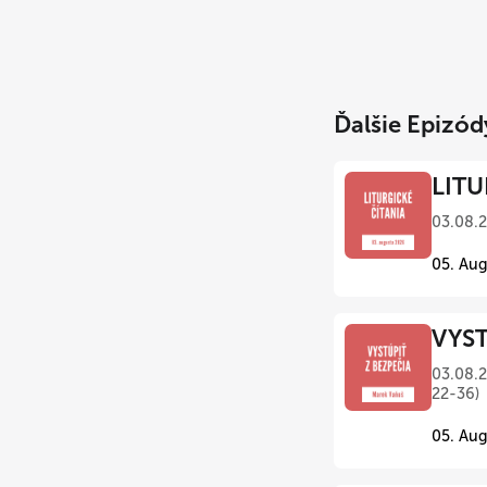
Ďalšie Epizód
LITU
03.08.
05. Aug
VYST
03.08.2
22-36)
05. Aug