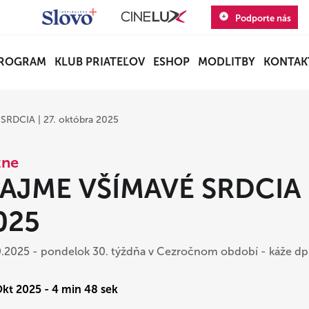
Podporte nás
ROGRAM
KLUB PRIATEĽOV
ESHOP
MODLITBY
KONTAK
RDCIA | 27. októbra 2025
zne
AJME VŠÍMAVÉ SRDCIA | 
025
0.2025 - pondelok 30. týždňa v Cezročnom období - káže dp.
Okt 2025 - 4 min 48 sek