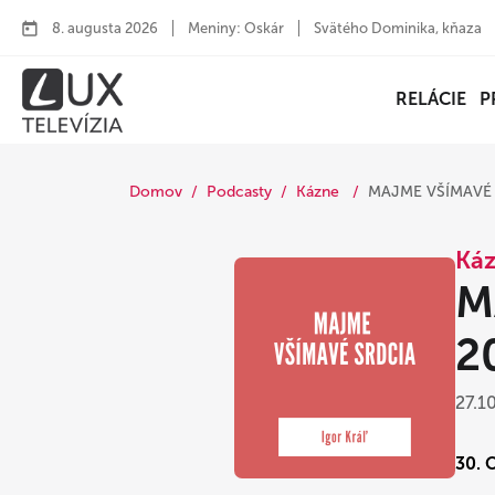
8. augusta 2026
Meniny: Oskár
Svätého Dominika, kňaza
RELÁCIE
P
Domov
Podcasty
Kázne
MAJME VŠÍMAVÉ S
Ká
M
2
27.1
30. 