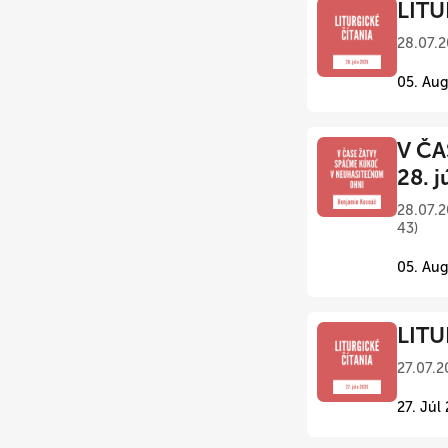
LITU
28.07.2
05. Aug
V ČA
28. j
28.07.2
43)
05. Aug
LITU
27.07.2
27. Júl