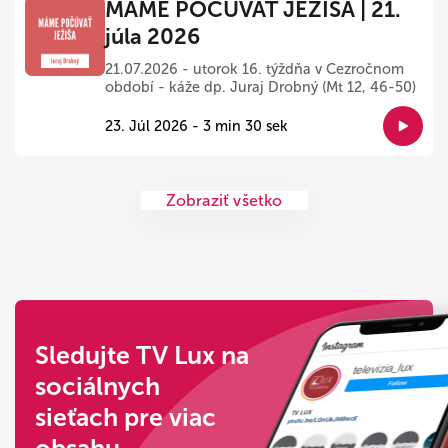
MÁME POČÚVAŤ JEŽIŠA | 21.
júla 2026
21.07.2026 - utorok 16. týždňa v Cezročnom
období - káže dp. Juraj Drobný (Mt 12, 46-50)
23. Júl 2026 - 3 min 30 sek
Zobraziť všetko
Sledujte TV Lux na
sociálnych
sieťach pre viac