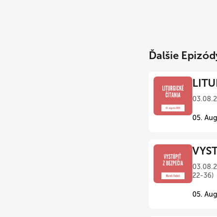
Ďalšie Epizód
LITU
03.08.
05. Aug
VYST
03.08.2
22-36)
05. Aug