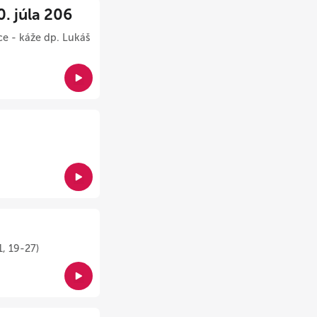
 júla 206
ce - káže dp. Lukáš
1, 19-27)