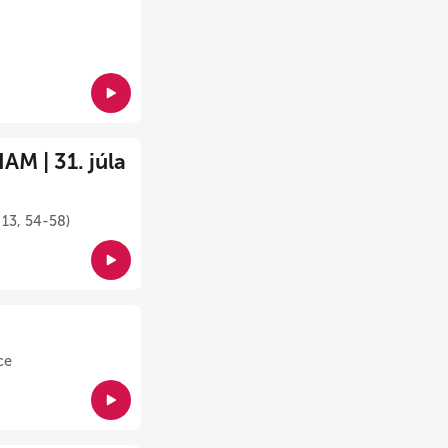
M | 31. júla
 13, 54-58)
ce