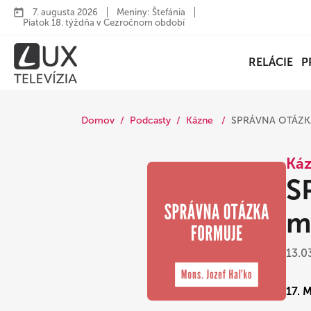
7. augusta 2026
Meniny: Štefánia
Piatok 18. týždňa v Cezročnom období
RELÁCIE
P
Domov
Podcasty
Kázne
SPRÁVNA OTÁZKA
Ká
S
m
13.0
17. 