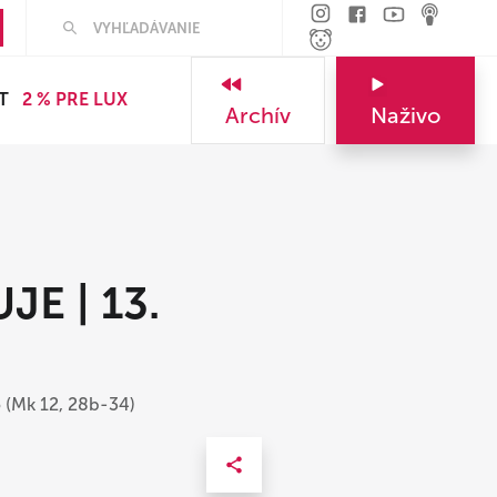
T
2 % PRE LUX
Archív
Naživo
E | 13.
o (Mk 12, 28b-34)