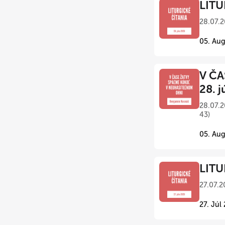
LITU
28.07.2
05. Aug
V ČA
28. j
28.07.2
43)
05. Aug
LITU
27.07.2
27. Júl