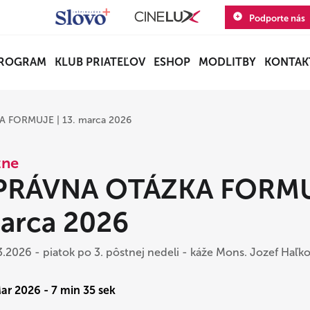
Podporte nás
ROGRAM
KLUB PRIATEĽOV
ESHOP
MODLITBY
KONTAK
 FORMUJE | 13. marca 2026
zne
PRÁVNA OTÁZKA FORMUJ
arca 2026
3.2026 - piatok po 3. pôstnej nedeli - káže Mons. Jozef Haľk
Mar 2026 - 7 min 35 sek