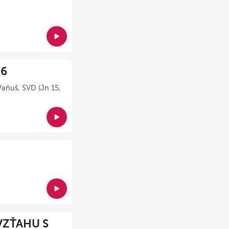
26
Vaňuš, SVD (Jn 15,
VZŤAHU S