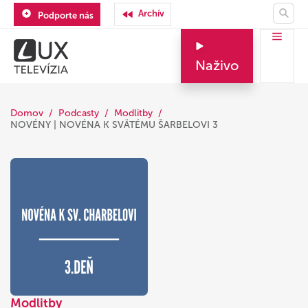
Archív
Podporte nás
Naživo
Domov
Podcasty
Modlitby
NOVÉNY | NOVÉNA K SVÄTÉMU ŠARBELOVI 3
Modlitby