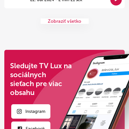
Zobraziť všetko
Sledujte TV Lux na
sociálnych
sieťach pre viac
obsahu
Instagram
Facebook