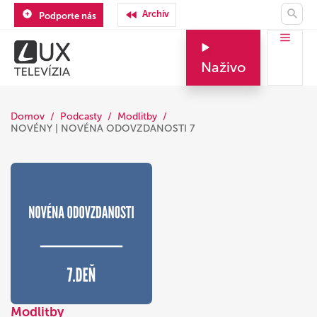
Archív
Podporte nás
Naživo
Domov
Podcasty
Modlitby
NOVÉNY | NOVÉNA ODOVZDANOSTI 7
Modlitby