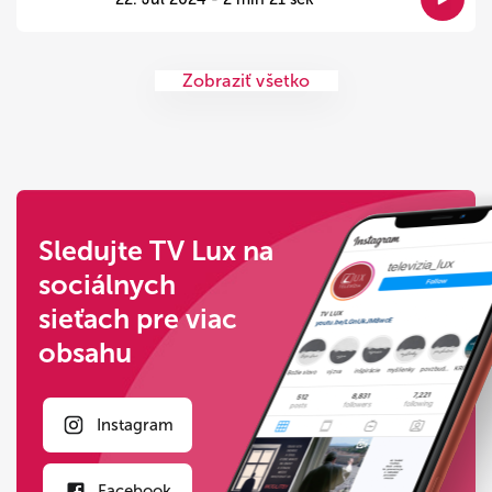
Zobraziť všetko
Sledujte TV Lux na
sociálnych
sieťach pre viac
obsahu
Instagram
Facebook