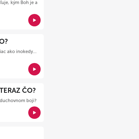
ľuje, kým Boh je a
ČO?
ac ako inokedy...
 TERAZ ČO?
v duchovnom boji?