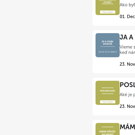
Ako byť
01. Dec
JA A
Vieme s
keď nám
23. Nov
POSL
Aké je 
23. Nov
MÁME