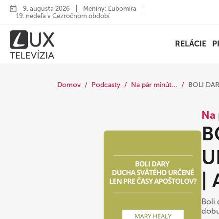
9. augusta 2026
Meniny: Ľubomíra
19. nedeľa v Cezročnom období
RELÁCIE
P
Domov
Podcasty
Na pár minút...
BOLI DA
Na 
B
U
|
Boli
dobu