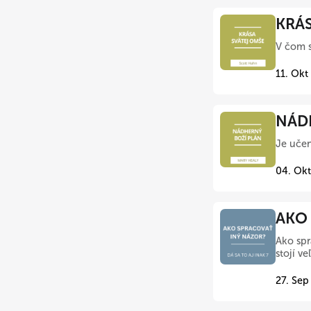
KRÁS
V čom s
11. Okt
NÁDH
Je učen
04. Okt
AKO 
Ako spr
stojí v
27. Sep