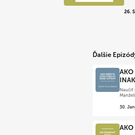
26. 
Ďalšie Epizód
AKO 
INAK
Naučiť 
Manželi
30. Jan
AKO 