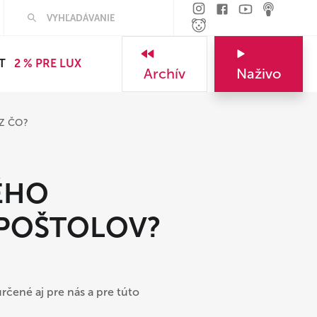
T
2 % PRE LUX
Archív
Naživo
Z ČO?
ÉHO
APOŠTOLOV?
rčené aj pre nás a pre túto