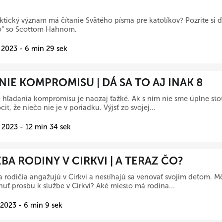
ktický význam má čítanie Svätého písma pre katolíkov? Pozrite si ďa
čo“ so Scottom Hahnom.
 2023 - 6 min 29 sek
IE KOMPROMISU | DÁ SA TO AJ INAK 8
hľadania kompromisu je naozaj ťažké. Ak s ním nie sme úplne st
cit, že niečo nie je v poriadku. Výjsť zo svojej...
 2023 - 12 min 34 sek
BA RODINY V CIRKVI | A TERAZ ČO?
a rodičia angažujú v Cirkvi a nestíhajú sa venovať svojim deťom. M
uť prosbu k službe v Cirkvi? Aké miesto má rodina...
 2023 - 6 min 9 sek