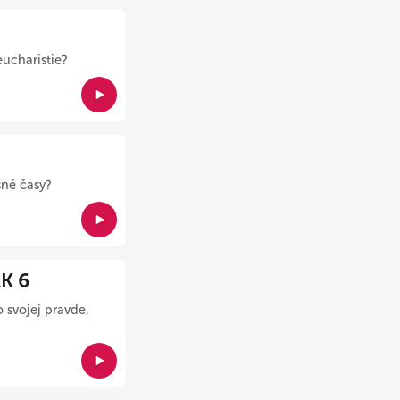
ucharistie?
šné časy?
K 6
 svojej pravde,