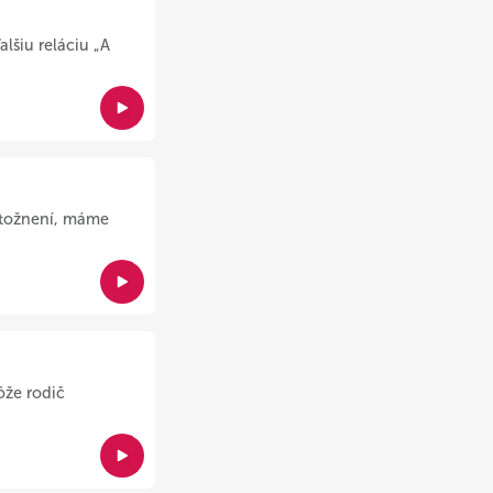
lšiu reláciu „A
otožnení, máme
ôže rodič