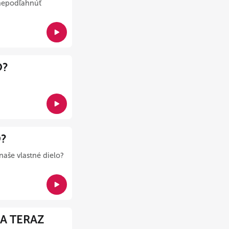
 nepodľahnúť
O?
O?
 naše vlastné dielo?
 A TERAZ