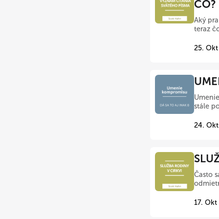
ČO?
Aký pra
teraz 
25. Okt
UMEN
Umenie 
stále po
24. Okt
SLUŽ
Často s
odmietn
17. Okt