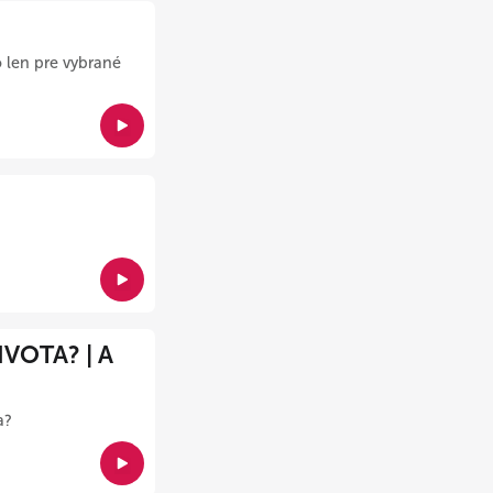
 len pre vybrané
VOTA? | A
a?