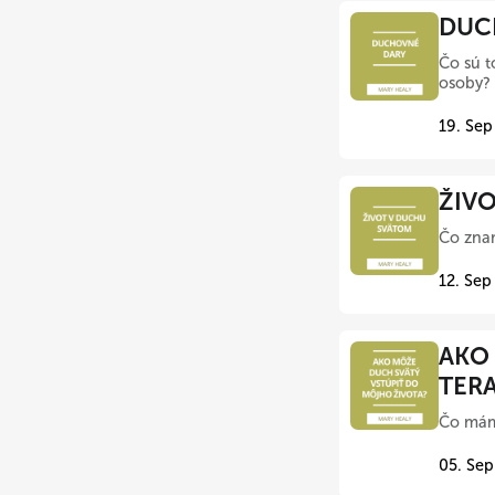
DUCH
Čo sú t
osoby? 
19. Sep
ŽIVO
Čo zna
12. Sep
AKO 
TER
Čo mám 
05. Sep