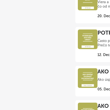
Viera a
čo od n
20. Dec
POTR
Často p
Prečo t
12. Dec
AKO
Ako úsp
05. Dec
AKO 