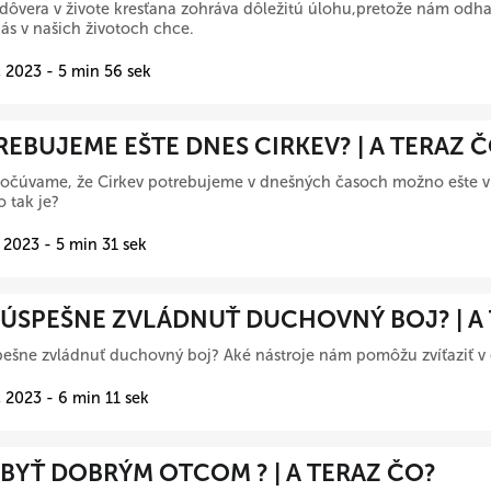
 dôvera v živote kresťana zohráva dôležitú úlohu,pretože nám odha
ás v našich životoch chce.
 2023 - 5 min 56 sek
EBUJEME EŠTE DNES CIRKEV? | A TERAZ 
očúvame, že Cirkev potrebujeme v dnešných časoch možno ešte vi
o tak je?
 2023 - 5 min 31 sek
 ÚSPEŠNE ZVLÁDNUŤ DUCHOVNÝ BOJ? | A
ešne zvládnuť duchovný boj? Aké nástroje nám pomôžu zvíťaziť 
 2023 - 6 min 11 sek
BYŤ DOBRÝM OTCOM ? | A TERAZ ČO?