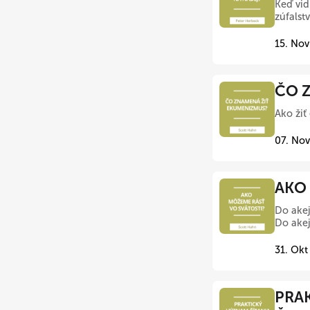
Keď vid
zúfalst
15. Nov
ČO Z
Ako žiť
07. Nov
AKO 
Do akej
Do akej
31. Okt
PRAK