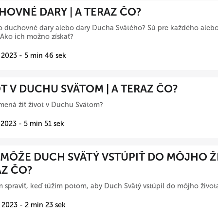
OVNÉ DARY | A TERAZ ČO?
o duchovné dary alebo dary Ducha Svätého? Sú pre každého alebo
Ako ich možno získať?
 2023 - 5 min 46 sek
T V DUCHU SVÄTOM | A TERAZ ČO?
mená žiť život v Duchu Svätom?
 2023 - 5 min 51 sek
MÔŽE DUCH SVÄTÝ VSTÚPIŤ DO MÔJHO ŽI
AZ ČO?
spraviť, keď túžim potom, aby Duch Svätý vstúpil do môjho život
 2023 - 2 min 23 sek