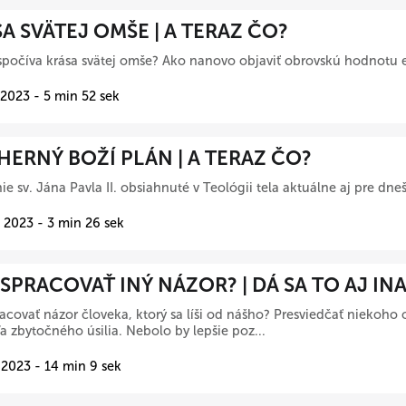
A SVÄTEJ OMŠE | A TERAZ ČO?
počíva krása svätej omše? Ako nanovo objaviť obrovskú hodnotu e
 2023 - 5 min 52 sek
ERNÝ BOŽÍ PLÁN | A TERAZ ČO?
ie sv. Jána Pavla II. obsiahnuté v Teológii tela aktuálne aj pre dne
 2023 - 3 min 26 sek
SPRACOVAŤ INÝ NÁZOR? | DÁ SA TO AJ INA
acovať názor človeka, ktorý sa líši od nášho? Presviedčať niekoho o
eľa zbytočného úsilia. Nebolo by lepšie poz...
 2023 - 14 min 9 sek