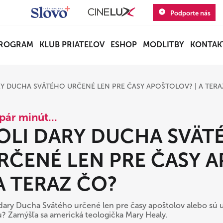
Podporte nás
ROGRAM
KLUB PRIATEĽOV
ESHOP
MODLITBY
KONTAK
RY DUCHA SVÄTÉHO URČENÉ LEN PRE ČASY APOŠTOLOV? | A TERA
pár minút...
OLI DARY DUCHA SVÄT
RČENÉ LEN PRE ČASY 
 A TERAZ ČO?
 dary Ducha Svätého určené len pre časy apoštolov alebo sú u
? Zamýšľa sa americká teologička Mary Healy.