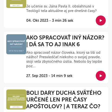
Je učenie sv. Jána Pavla II. obsiahnuté v
Teológii tela aktuálne aj pre dnešné časy?
04. Okt 2023 - 3 min 26 sek
AKO SPRACOVAŤ INÝ NÁZOR?
| DÁ SA TO AJ INAK 6
Ako spracovať názor človeka, ktorý sa líši od
nášho? Presviedčať niekoho o svojej pravde,
stojí veľa zbytočného úsilia. Nebolo by lepšie
poz...
27. Sep 2023 - 14 min 9 sek
BOLI DARY DUCHA SVÄTÉHO
URČENÉ LEN PRE ČASY
APOŠTOLOV? | A TERAZ ČO?