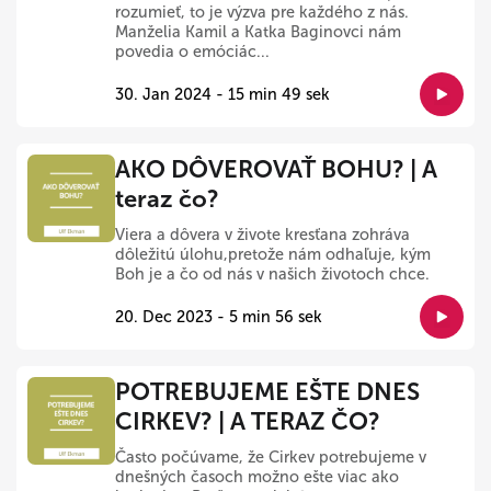
rozumieť, to je výzva pre každého z nás.
Manželia Kamil a Katka Baginovci nám
povedia o emóciác...
30. Jan 2024 - 15 min 49 sek
AKO DÔVEROVAŤ BOHU? | A
teraz čo?
Viera a dôvera v živote kresťana zohráva
dôležitú úlohu,pretože nám odhaľuje, kým
Boh je a čo od nás v našich životoch chce.
20. Dec 2023 - 5 min 56 sek
POTREBUJEME EŠTE DNES
CIRKEV? | A TERAZ ČO?
Často počúvame, že Cirkev potrebujeme v
dnešných časoch možno ešte viac ako