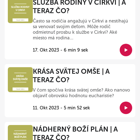
SLUŽBA RODINY V CIRKVI | A
TERAZ ČO?
Často sa rodičia angažujú v Cirkvi a nestíhajú
sa venovať svojim deťom. Môže rodič
odmietnuť prosbu k službe v Cirkvi? Aké
miesto má rodina...
17. Okt 2023 - 6 min 9 sek
KRÁSA SVÄTEJ OMŠE | A
TERAZ ČO?
V čom spočíva krása svätej omše? Ako nanovo
objaviť obrovskú hodnotu eucharistie?
11. Okt 2023 - 5 min 52 sek
NÁDHERNÝ BOŽÍ PLÁN | A
TERAZ ČO?