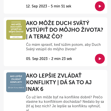
12. Sep 2023 - 5 min 51 sek
AKO MÔŽE DUCH SVÄTÝ
VSTÚPIŤ DO MÔJHO ŽIVOTA?
| A TERAZ ČO?
Čo mám spraviť, keď túžim potom, aby Duch
Svätý vstúpil do môjho života?
05. Sep 2023 - 2 min 23 sek
AKO LEPŠIE ZVLÁDAŤ
KONFLIKTY | DÁ SA TO AJ
INAK 6
Čo už len môže byť na konflikte dobré? Prečo
vlastne ku konfliktom dochádza? Nedalo by sa
žiť aj bez nich? Je lepšie sa konfliktu vyhnúť,
al...