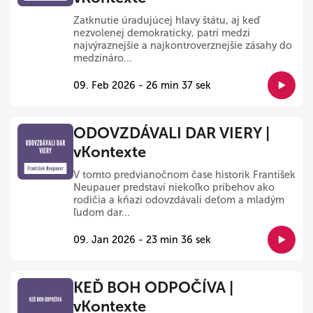
Zatknutie úradujúcej hlavy štátu, aj keď
nezvolenej demokraticky, patrí medzi
najvýraznejšie a najkontroverznejšie zásahy do
medzináro...
09. Feb 2026 - 26 min 37 sek
ODOVZDÁVALI DAR VIERY |
vKontexte
V tomto predvianočnom čase historik František
Neupauer predstaví niekoľko príbehov ako
rodičia a kňazi odovzdávali deťom a mladým
ľudom dar...
09. Jan 2026 - 23 min 36 sek
KEĎ BOH ODPOČÍVA |
vKontexte