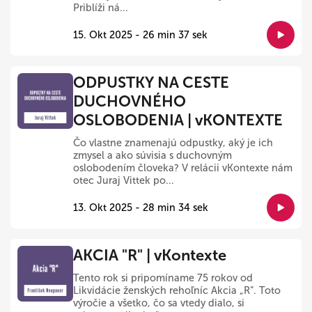
Priblíži ná...
15. Okt 2025 - 26 min 37 sek
ODPUSTKY NA CESTE
DUCHOVNÉHO
OSLOBODENIA | vKONTEXTE
Čo vlastne znamenajú odpustky, aký je ich
zmysel a ako súvisia s duchovným
oslobodením človeka? V relácii vKontexte nám
otec Juraj Vittek po...
13. Okt 2025 - 28 min 34 sek
AKCIA "R" | vKontexte
Tento rok si pripomíname 75 rokov od
Likvidácie ženských rehoľníc Akcia „R“. Toto
výročie a všetko, čo sa vtedy dialo, si