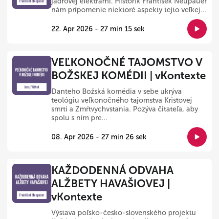
jadrovej elektrárni. Historik František Neupauer
nám pripomenie niektoré aspekty tejto veľkej...
22. Apr 2026 - 27 min 15 sek
VEĽKONOČNÉ TAJOMSTVO V
BOŽSKEJ KOMÉDII | vKontexte
Danteho Božská komédia v sebe ukrýva
teológiu veľkonočného tajomstva Kristovej
smrti a Zmŕtvychvstania. Pozýva čitateľa, aby
spolu s ním pre...
08. Apr 2026 - 27 min 26 sek
KAŽDODENNÁ ODVAHA
ALŽBETY HAVAŠIOVEJ |
vKontexte
Výstava poľsko-česko-slovenského projektu