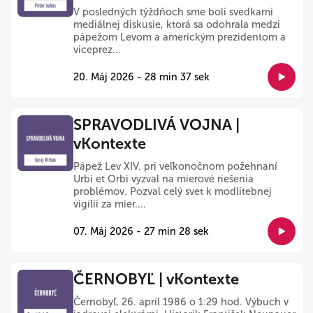
V posledných týždňoch sme boli svedkami
mediálnej diskusie, ktorá sa odohrala medzi
pápežom Levom a americkým prezidentom a
viceprez...
20. Máj 2026 - 28 min 37 sek
SPRAVODLIVÁ VOJNA |
vKontexte
Pápež Lev XIV. pri veľkonočnom požehnaní
Urbi et Orbi vyzval na mierové riešenia
problémov. Pozval celý svet k modlitebnej
vigílii za mier....
07. Máj 2026 - 27 min 28 sek
ČERNOBYĽ | vKontexte
Černobyľ, 26. apríl 1986 o 1:29 hod. Výbuch v