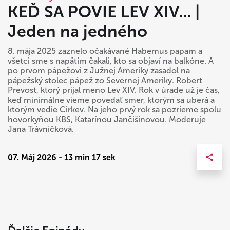
KEĎ SA POVIE LEV XIV... |
Jeden na jedného
8. mája 2025 zaznelo očakávané Habemus papam a
všetci sme s napätím čakali, kto sa objaví na balkóne. A
po prvom pápežovi z Južnej Ameriky zasadol na
pápežský stolec pápež zo Severnej Ameriky. Robert
Prevost, ktorý prijal meno Lev XIV. Rok v úrade už je čas,
keď minimálne vieme povedať smer, ktorým sa uberá a
ktorým vedie Cirkev. Na jeho prvý rok sa pozrieme spolu
hovorkyňou KBS, Katarínou Jančišinovou. Moderuje
Jana Trávníčková.
07. Máj 2026 - 13 min 17 sek