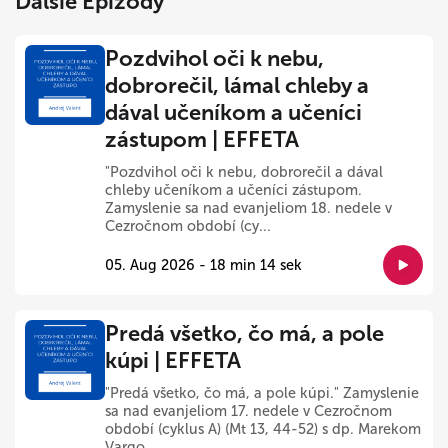
Ďalšie Epizódy
Pozdvihol oči k nebu,
dobrorečil, lámal chleby a
dával učeníkom a učeníci
zástupom | EFFETA
"Pozdvihol oči k nebu, dobrorečil a dával
chleby učeníkom a učeníci zástupom.
Zamyslenie sa nad evanjeliom 18. nedele v
Cezročnom období (cy...
05. Aug 2026 - 18 min 14 sek
Predá všetko, čo má, a pole
kúpi | EFFETA
"Predá všetko, čo má, a pole kúpi." Zamyslenie
sa nad evanjeliom 17. nedele v Cezročnom
období (cyklus A) (Mt 13, 44-52) s dp. Marekom
Vargo...