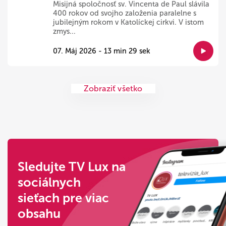
Misijná spoločnosť sv. Vincenta de Paul slávila
400 rokov od svojho založenia paralelne s
jubilejným rokom v Katolíckej cirkvi. V istom
zmys...
07. Máj 2026 - 13 min 29 sek
Zobraziť všetko
Sledujte TV Lux na
sociálnych
sieťach pre viac
obsahu