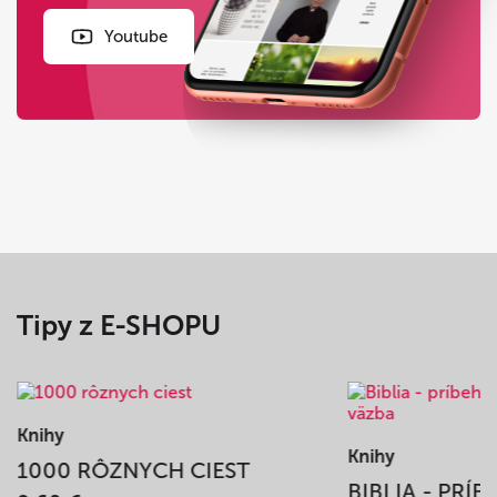
Youtube
Tipy z E-SHOPU
Knihy
Knihy
1000 RÔZNYCH CIEST
BIBLIA - PRÍ