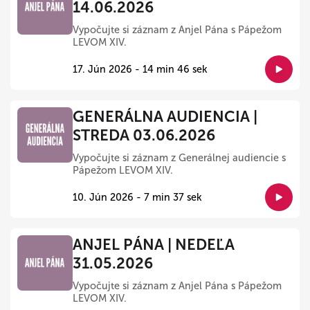
14.06.2026
Vypočujte si záznam z Anjel Pána s Pápežom
LEVOM XIV.
17. Jún 2026 - 14 min 46 sek
GENERÁLNA AUDIENCIA |
STREDA 03.06.2026
Vypočujte si záznam z Generálnej audiencie s
Pápežom LEVOM XIV.
10. Jún 2026 - 7 min 37 sek
ANJEL PÁNA | NEDEĽA
31.05.2026
Vypočujte si záznam z Anjel Pána s Pápežom
LEVOM XIV.