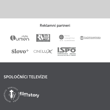
Reklamní partneri
SPOLOČNÍCI TELEVÍZIE