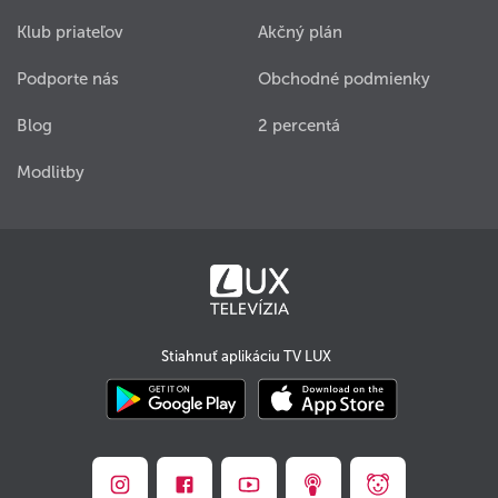
Klub priateľov
Akčný plán
Podporte nás
Obchodné podmienky
Blog
2 percentá
Modlitby
Stiahnuť aplikáciu TV LUX