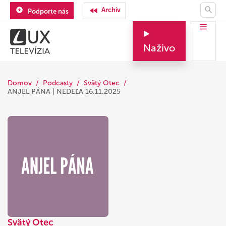
Archív
Podporte nás
Naživo
Domov
Podcasty
Svätý Otec
ANJEL PÁNA | NEDEĽA 16.11.2025
Svätý Otec