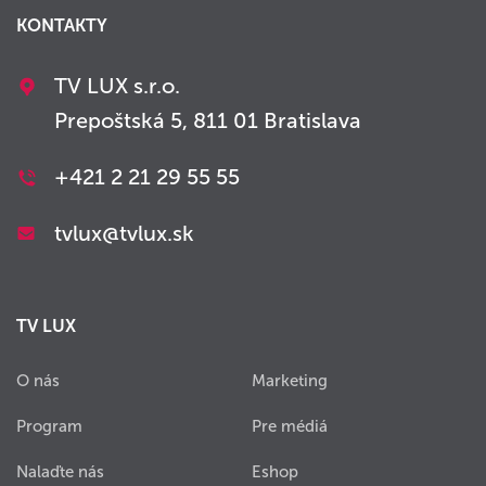
KONTAKTY
TV LUX s.r.o.
Prepoštská 5, 811 01 Bratislava
+421 2 21 29 55 55
tvlux@tvlux.sk
TV LUX
O nás
Marketing
Program
Pre médiá
Nalaďte nás
Eshop