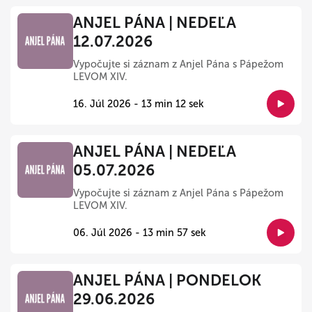
ANJEL PÁNA | NEDEĽA
12.07.2026
Vypočujte si záznam z Anjel Pána s Pápežom
LEVOM XIV.
16. Júl 2026 - 13 min 12 sek
ANJEL PÁNA | NEDEĽA
05.07.2026
Vypočujte si záznam z Anjel Pána s Pápežom
LEVOM XIV.
06. Júl 2026 - 13 min 57 sek
ANJEL PÁNA | PONDELOK
29.06.2026