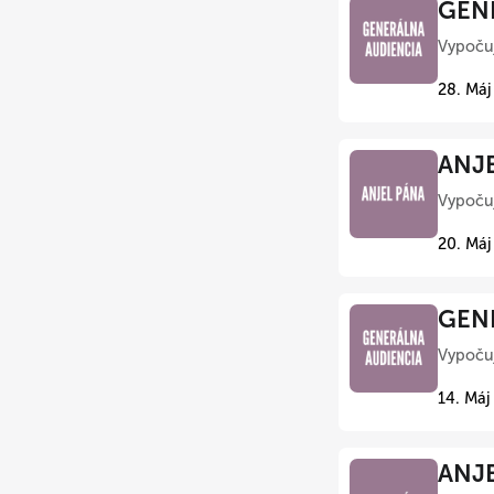
GENE
Vypočuj
28. Máj
ANJE
Vypočuj
20. Máj
GENE
Vypočuj
14. Máj
ANJE