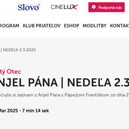
Podporte nás
ROGRAM
KLUB PRIATEĽOV
ESHOP
MODLITBY
KONTAK
| NEDEĽA 2.3.2025
tý Otec
NJEL PÁNA | NEDEĽA 2.
čujte si záznam z Anjel Pána s Pápežom Františkom zo dňa 2
Mar 2025 - 7 min 14 sek