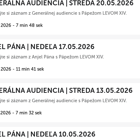
RÁLNA AUDIENCIA | STREDA 20.05.2026
te si záznam z Generálnej audiencie s Pápežom LEVOM XIV.
 2026 - 7 min 48 sek
L PÁNA | NEDEĽA 17.05.2026
te si záznam z Anjel Pána s Pápežom LEVOM XIV.
 2026 - 11 min 41 sek
RÁLNA AUDIENCIA | STREDA 13.05.2026
te si záznam z Generálnej audiencie s Pápežom LEVOM XIV.
 2026 - 7 min 32 sek
L PÁNA | NEDEĽA 10.05.2026