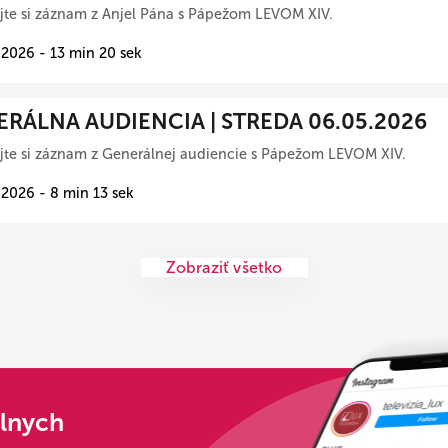
te si záznam z Anjel Pána s Pápežom LEVOM XIV.
 2026 - 13 min 20 sek
RÁLNA AUDIENCIA | STREDA 06.05.2026
te si záznam z Generálnej audiencie s Pápežom LEVOM XIV.
 2026 - 8 min 13 sek
Zobraziť všetko
álnych