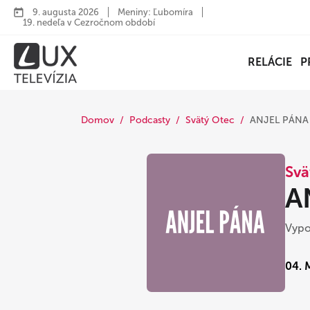
9. augusta 2026
Meniny: Ľubomíra
19. nedeľa v Cezročnom období
RELÁCIE
P
Domov
Podcasty
Svätý Otec
ANJEL PÁNA 
Svä
A
Vypo
04. 