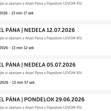
te si záznam z Anjel Pána s Pápežom LEVOM XIV.
 2026 - 13 min 17 sek
L PÁNA | NEDEĽA 12.07.2026
te si záznam z Anjel Pána s Pápežom LEVOM XIV.
 2026 - 13 min 12 sek
L PÁNA | NEDEĽA 05.07.2026
te si záznam z Anjel Pána s Pápežom LEVOM XIV.
 2026 - 13 min 57 sek
L PÁNA | PONDELOK 29.06.2026
te si záznam z Anjel Pána s Pápežom LEVOM XIV.