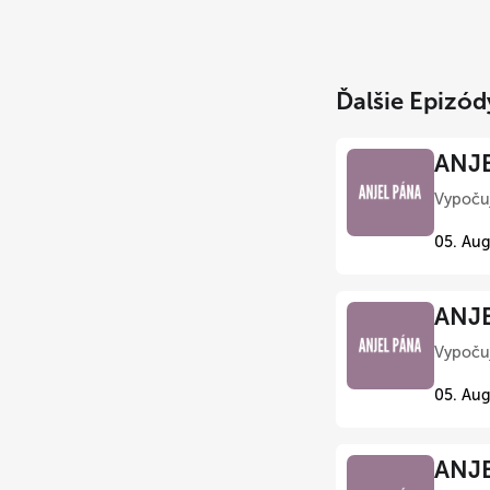
Ďalšie Epizód
ANJE
Vypočuj
05. Aug
ANJE
Vypočuj
05. Aug
ANJE