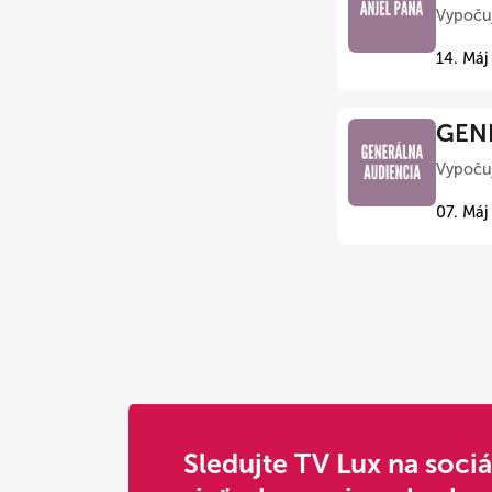
Vypočuj
14. Máj
GENE
Vypočuj
07. Máj
Sledujte TV Lux na soci