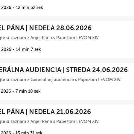
 2026 - 12 min 52 sek
L PÁNA | NEDEĽA 28.06.2026
te si záznam z Anjel Pána s Pápežom LEVOM XIV.
 2026 - 14 min 7 sek
RÁLNA AUDIENCIA | STREDA 24.06.2026
te si záznam z Generálnej audiencie s Pápežom LEVOM XIV.
 2026 - 7 min 18 sek
L PÁNA | NEDEĽA 21.06.2026
te si záznam z Anjel Pána s Pápežom LEVOM XIV.
 2026 - 13 min 31 sek