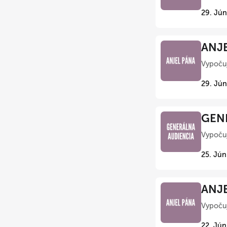
29. Jún
ANJE
Vypočuj
29. Jún
GENE
Vypočuj
25. Jún
ANJE
Vypočuj
22. Jún