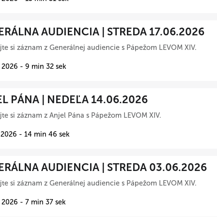
RÁLNA AUDIENCIA | STREDA 17.06.2026
te si záznam z Generálnej audiencie s Pápežom LEVOM XIV.
 2026 - 9 min 32 sek
L PÁNA | NEDEĽA 14.06.2026
te si záznam z Anjel Pána s Pápežom LEVOM XIV.
 2026 - 14 min 46 sek
RÁLNA AUDIENCIA | STREDA 03.06.2026
te si záznam z Generálnej audiencie s Pápežom LEVOM XIV.
 2026 - 7 min 37 sek