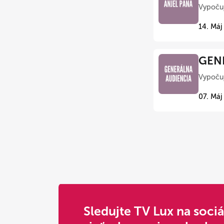
Vypočuj
14. Máj
GENE
Vypočuj
07. Máj
Sledujte TV Lux na soci