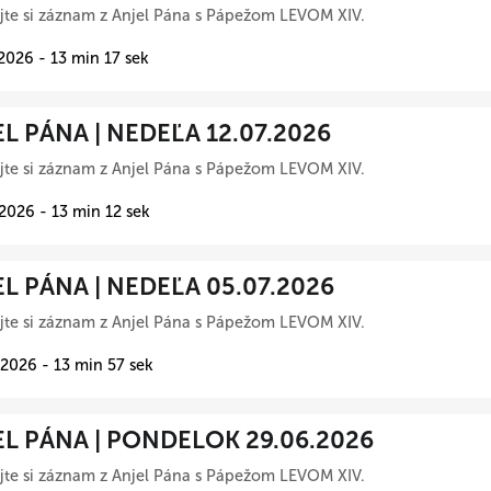
te si záznam z Anjel Pána s Pápežom LEVOM XIV.
 2026 - 13 min 17 sek
L PÁNA | NEDEĽA 12.07.2026
te si záznam z Anjel Pána s Pápežom LEVOM XIV.
 2026 - 13 min 12 sek
L PÁNA | NEDEĽA 05.07.2026
te si záznam z Anjel Pána s Pápežom LEVOM XIV.
 2026 - 13 min 57 sek
L PÁNA | PONDELOK 29.06.2026
te si záznam z Anjel Pána s Pápežom LEVOM XIV.