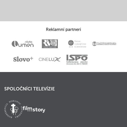
Reklamní partneri
SPOLOČNÍCI TELEVÍZIE