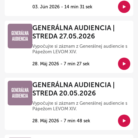
03. Jún 2026 - 14 min 31 sek
GENERÁLNA AUDIENCIA |
STREDA 27.05.2026
Vypočujte si záznam z Generálnej audiencie s
Pápežom LEVOM XIV.
28. Máj 2026 - 7 min 27 sek
GENERÁLNA AUDIENCIA |
STREDA 20.05.2026
Vypočujte si záznam z Generálnej audiencie s
Pápežom LEVOM XIV.
28. Máj 2026 - 7 min 48 sek