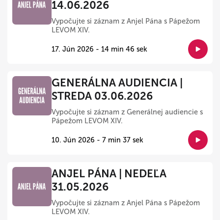
14.06.2026
Vypočujte si záznam z Anjel Pána s Pápežom
LEVOM XIV.
17. Jún 2026 - 14 min 46 sek
GENERÁLNA AUDIENCIA |
STREDA 03.06.2026
Vypočujte si záznam z Generálnej audiencie s
Pápežom LEVOM XIV.
10. Jún 2026 - 7 min 37 sek
ANJEL PÁNA | NEDEĽA
31.05.2026
Vypočujte si záznam z Anjel Pána s Pápežom
LEVOM XIV.