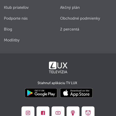
Klub priateľov
Akčný plán
Podporte nás
Obchodné podmienky
Blog
2 percentá
Modlitby
Stiahnuť aplikáciu TV LUX