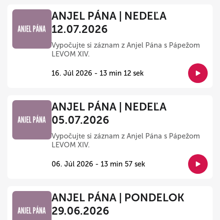
ANJEL PÁNA | NEDEĽA
12.07.2026
Vypočujte si záznam z Anjel Pána s Pápežom
LEVOM XIV.
16. Júl 2026 - 13 min 12 sek
ANJEL PÁNA | NEDEĽA
05.07.2026
Vypočujte si záznam z Anjel Pána s Pápežom
LEVOM XIV.
06. Júl 2026 - 13 min 57 sek
ANJEL PÁNA | PONDELOK
29.06.2026