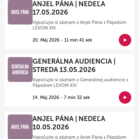
ANJEL PÁNA | NEDEĽA
17.05.2026
Vypočujte si záznam z Anjel Pána s Pápežom
LEVOM XIV.
20. Máj 2026 - 11 min 41 sek
GENERÁLNA AUDIENCIA |
STREDA 13.05.2026
Vypočujte si záznam z Generálnej audiencie s
Pápežom LEVOM XIV.
14. Máj 2026 - 7 min 32 sek
ANJEL PÁNA | NEDEĽA
10.05.2026
Vypočujte si záznam z Anjel Pána s Pápežom