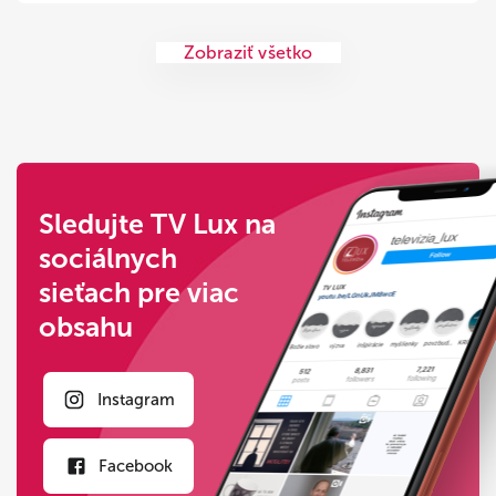
Zobraziť všetko
Sledujte TV Lux na
sociálnych
sieťach pre viac
obsahu
Instagram
Facebook