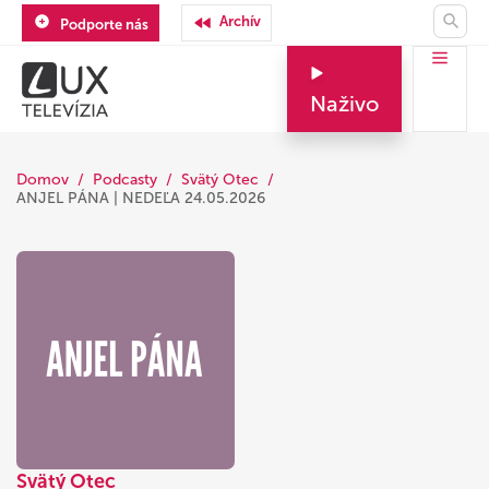
Archív
Podporte nás
Naživo
Domov
Podcasty
Svätý Otec
ANJEL PÁNA | NEDEĽA 24.05.2026
Svätý Otec