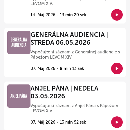
LEVOM XIV.
14. Máj 2026 - 13 min 20 sek
GENERÁLNA AUDIENCIA |
STREDA 06.05.2026
Vypočujte si záznam z Generálnej audiencie s
Pápežom LEVOM XIV.
07. Máj 2026 - 8 min 13 sek
ANJEL PÁNA | NEDEĽA
03.05.2026
Vypočujte si záznam z Anjel Pána s Pápežom
LEVOM XIV.
07. Máj 2026 - 13 min 52 sek