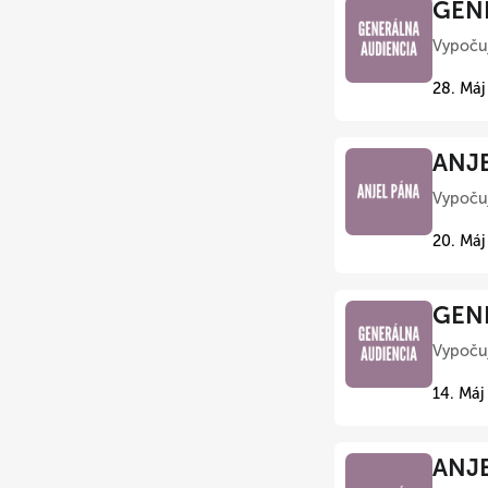
GENE
Vypočuj
28. Máj
ANJE
Vypočuj
20. Máj
GENE
Vypočuj
14. Máj
ANJE