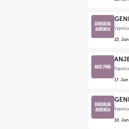
GENE
Vypočuj
22. Jún
ANJE
Vypočuj
17. Jún
GENE
Vypočuj
10. Jún