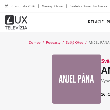
8. augusta 2026
Meniny: Oskár
Svätého Dominika, kňaza
RELÁCIE
P
Domov
Podcasty
Svätý Otec
ANJEL PÁNA 
Svä
A
Vypo
16. 