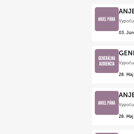
ANJE
Vypočuj
03. Jún
GENE
Vypočuj
28. Máj
ANJE
Vypočuj
28. Máj