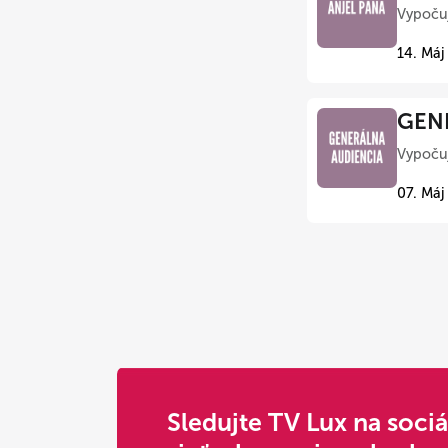
Vypočuj
14. Máj
GENE
Vypočuj
07. Máj
Sledujte TV Lux na soci