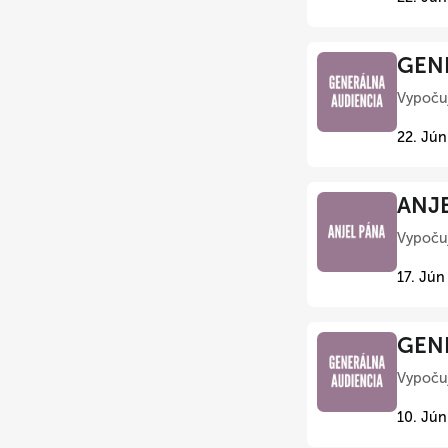
GENE
Vypočuj
22. Jún
ANJE
Vypočuj
17. Jún
GENE
Vypočuj
10. Jún