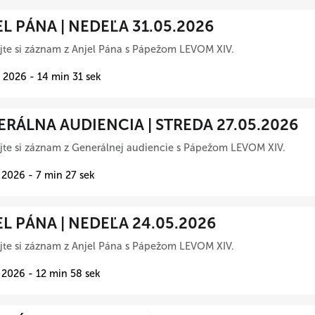
L PÁNA | NEDEĽA 31.05.2026
te si záznam z Anjel Pána s Pápežom LEVOM XIV.
 2026 - 14 min 31 sek
RÁLNA AUDIENCIA | STREDA 27.05.2026
te si záznam z Generálnej audiencie s Pápežom LEVOM XIV.
 2026 - 7 min 27 sek
L PÁNA | NEDEĽA 24.05.2026
te si záznam z Anjel Pána s Pápežom LEVOM XIV.
 2026 - 12 min 58 sek