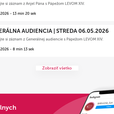
te si záznam z Anjel Pána s Pápežom LEVOM XIV.
 2026 - 13 min 20 sek
RÁLNA AUDIENCIA | STREDA 06.05.2026
te si záznam z Generálnej audiencie s Pápežom LEVOM XIV.
 2026 - 8 min 13 sek
Zobraziť všetko
álnych