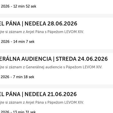
 2026 - 12 min 52 sek
L PÁNA | NEDEĽA 28.06.2026
te si záznam z Anjel Pána s Pápežom LEVOM XIV.
 2026 - 14 min 7 sek
RÁLNA AUDIENCIA | STREDA 24.06.2026
te si záznam z Generálnej audiencie s Pápežom LEVOM XIV.
 2026 - 7 min 18 sek
L PÁNA | NEDEĽA 21.06.2026
te si záznam z Anjel Pána s Pápežom LEVOM XIV.
 2026 - 13 min 31 sek