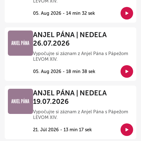
LEVOM XIV.
05. Aug 2026 - 14 min 32 sek
ANJEL PÁNA | NEDEĽA
26.07.2026
Vypočujte si záznam z Anjel Pána s Pápežom
LEVOM XIV.
05. Aug 2026 - 18 min 38 sek
ANJEL PÁNA | NEDEĽA
19.07.2026
Vypočujte si záznam z Anjel Pána s Pápežom
LEVOM XIV.
21. Júl 2026 - 13 min 17 sek