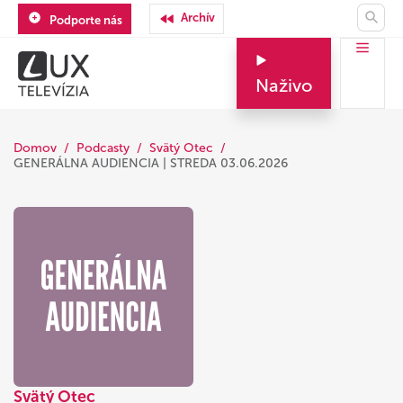
Archív
Podporte nás
Naživo
Domov
Podcasty
Svätý Otec
GENERÁLNA AUDIENCIA | STREDA 03.06.2026
Svätý Otec