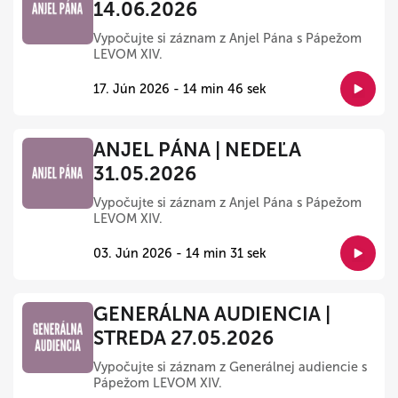
14.06.2026
Vypočujte si záznam z Anjel Pána s Pápežom
LEVOM XIV.
17. Jún 2026 - 14 min 46 sek
ANJEL PÁNA | NEDEĽA
31.05.2026
Vypočujte si záznam z Anjel Pána s Pápežom
LEVOM XIV.
03. Jún 2026 - 14 min 31 sek
GENERÁLNA AUDIENCIA |
STREDA 27.05.2026
Vypočujte si záznam z Generálnej audiencie s
Pápežom LEVOM XIV.