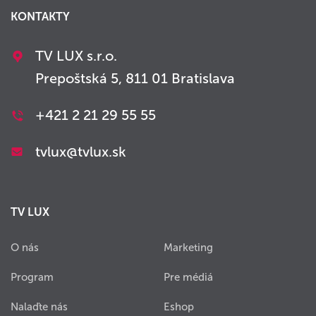
KONTAKTY
TV LUX s.r.o.
Prepoštská 5, 811 01 Bratislava
+421 2 21 29 55 55
tvlux@tvlux.sk
TV LUX
O nás
Marketing
Program
Pre médiá
Nalaďte nás
Eshop