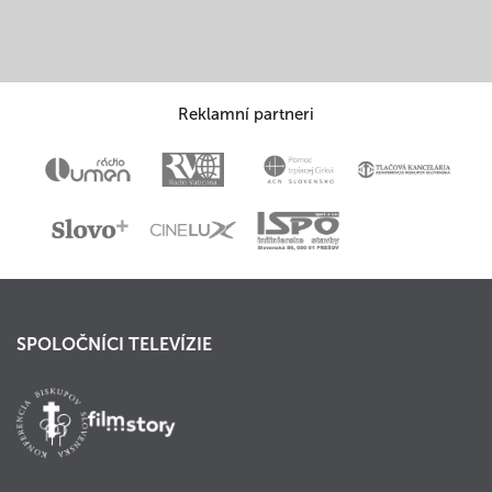
Reklamní partneri
SPOLOČNÍCI TELEVÍZIE