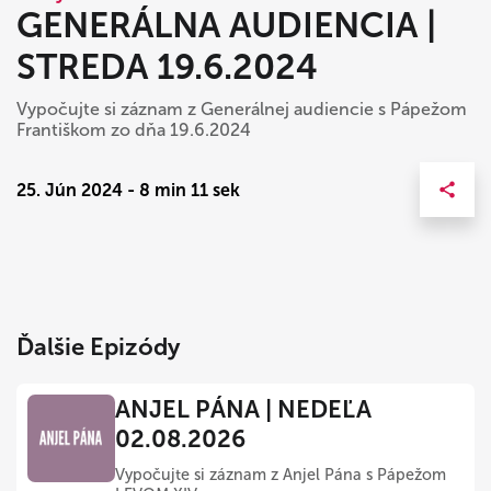
GENERÁLNA AUDIENCIA |
STREDA 19.6.2024
Vypočujte si záznam z Generálnej audiencie s Pápežom
Františkom zo dňa 19.6.2024
25. Jún 2024 - 8 min 11 sek
Ďalšie Epizódy
ANJEL PÁNA | NEDEĽA
02.08.2026
Vypočujte si záznam z Anjel Pána s Pápežom