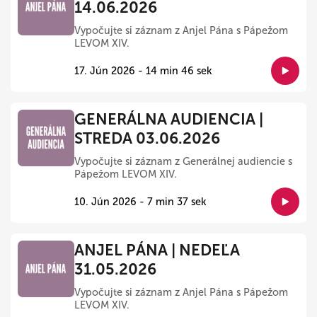
14.06.2026
Vypočujte si záznam z Anjel Pána s Pápežom
LEVOM XIV.
17. Jún 2026 - 14 min 46 sek
GENERÁLNA AUDIENCIA |
STREDA 03.06.2026
Vypočujte si záznam z Generálnej audiencie s
Pápežom LEVOM XIV.
10. Jún 2026 - 7 min 37 sek
ANJEL PÁNA | NEDEĽA
31.05.2026
Vypočujte si záznam z Anjel Pána s Pápežom
LEVOM XIV.