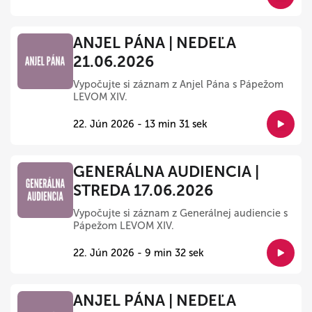
ANJEL PÁNA | NEDEĽA
21.06.2026
Vypočujte si záznam z Anjel Pána s Pápežom
LEVOM XIV.
22. Jún 2026 - 13 min 31 sek
GENERÁLNA AUDIENCIA |
STREDA 17.06.2026
Vypočujte si záznam z Generálnej audiencie s
Pápežom LEVOM XIV.
22. Jún 2026 - 9 min 32 sek
ANJEL PÁNA | NEDEĽA