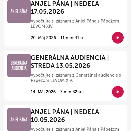
ANJEL PÁNA | NEDEĽA
17.05.2026
Vypočujte si záznam z Anjel Pána s Pápežom
LEVOM XIV.
20. Máj 2026 - 11 min 41 sek
GENERÁLNA AUDIENCIA |
STREDA 13.05.2026
Vypočujte si záznam z Generálnej audiencie s
Pápežom LEVOM XIV.
14. Máj 2026 - 7 min 32 sek
ANJEL PÁNA | NEDEĽA
10.05.2026
Vypočujte si záznam z Anjel Pána s Pápežom