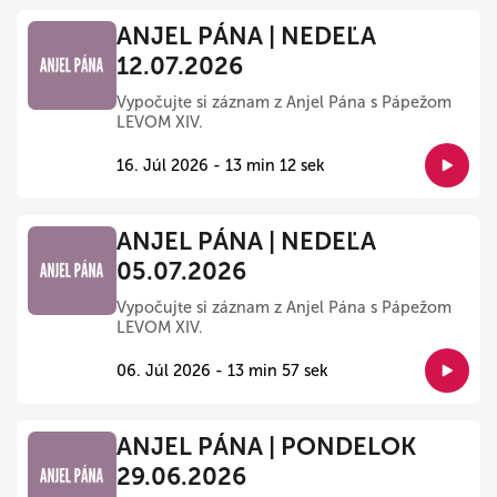
ANJEL PÁNA | NEDEĽA
12.07.2026
Vypočujte si záznam z Anjel Pána s Pápežom
LEVOM XIV.
16. Júl 2026 - 13 min 12 sek
ANJEL PÁNA | NEDEĽA
05.07.2026
Vypočujte si záznam z Anjel Pána s Pápežom
LEVOM XIV.
06. Júl 2026 - 13 min 57 sek
ANJEL PÁNA | PONDELOK
29.06.2026