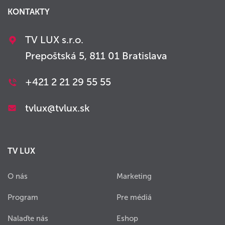
KONTAKTY
TV LUX s.r.o.
Prepoštská 5, 811 01 Bratislava
+421 2 21 29 55 55
tvlux@tvlux.sk
TV LUX
O nás
Marketing
Program
Pre médiá
Nalaďte nás
Eshop