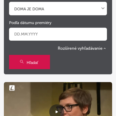
DOMA JE DOMA
Podľa dátumu premiéry
Rozšírené vyhľadávanie
Po
Ut
St
Št
Pi
So
Ne
Hľadať
27
28
29
30
31
1
2
3
4
5
6
7
8
9
10
11
12
13
14
15
16
17
18
19
20
21
22
23
24
25
26
27
28
29
30
31
1
2
3
4
5
6