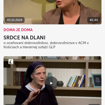
dnes
vymazať
zavrieť
03.10.2024
46:44
DOMA JE DOMA
SRDCE NA DLANI
o oceňovaní dobrovoľníkov, dobrovoľníctve v ACM v
Košiciach a literárnej súťaži GLP