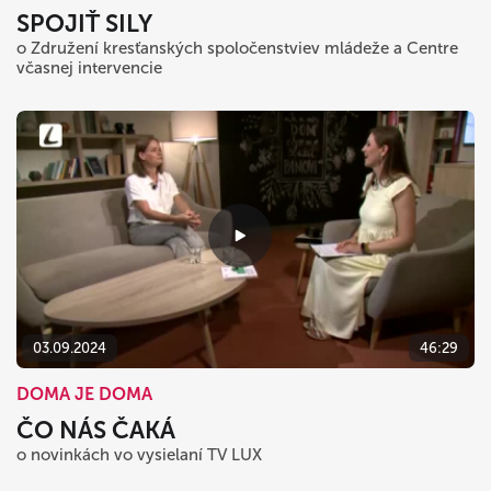
SPOJIŤ SILY
o Združení kresťanských spoločenstviev mládeže a Centre
včasnej intervencie
03.09.2024
46:29
DOMA JE DOMA
ČO NÁS ČAKÁ
o novinkách vo vysielaní TV LUX