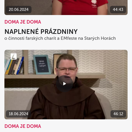
20.06.2024
44:43
DOMA JE DOMA
NAPLNENÉ PRÁZDNINY
o činnosti farských charít a EMfeste na Starých Horách
18.06.2024
46:12
DOMA JE DOMA