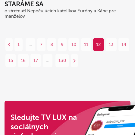
STARÁME SA
o stretnutí Nepočujúcich katolíkov Európy a Káne pre
manželov
1
...
7
8
9
10
11
12
13
14
15
16
17
...
130
Sledujte TV LUX na
sociálnych