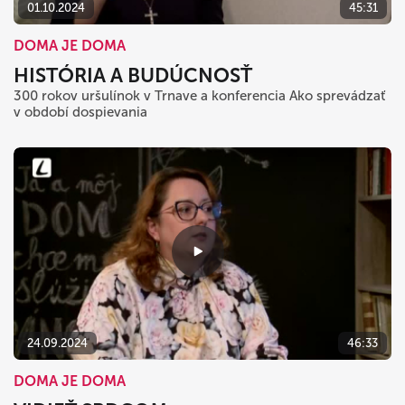
01.10.2024
45:31
DOMA JE DOMA
HISTÓRIA A BUDÚCNOSŤ
300 rokov uršulínok v Trnave a konferencia Ako sprevádzať
v období dospievania
24.09.2024
46:33
DOMA JE DOMA