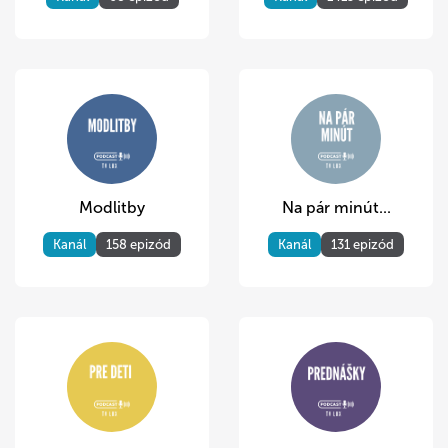
Modlitby
Na pár minút...
Kanál
158 epizód
Kanál
131 epizód