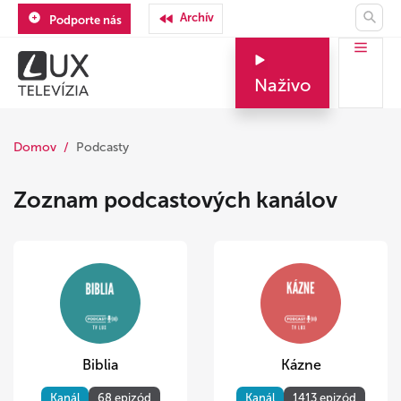
Archív
Podporte nás
Naživo
Domov
Podcasty
Zoznam podcastových kanálov
Biblia
Kázne
Kanál
68 epizód
Kanál
1413 epizód