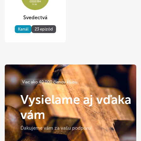
Svedectvá
Kanál
23 epizód
Viac ako 40 000 členov klubu
Vysielame aj vďaka
vám
Ďakujeme vám za vašu podporu!