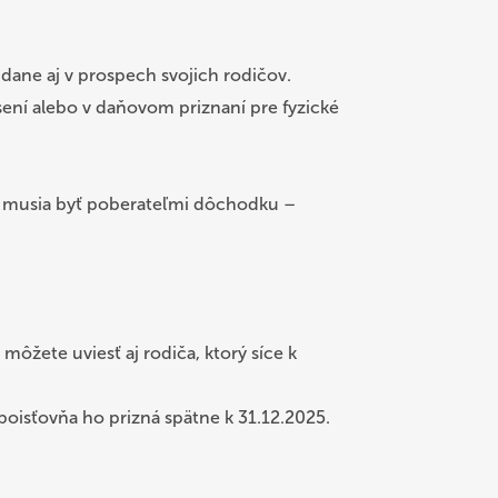
dane aj v prospech svojich rodičov.
ásení alebo v daňovom priznaní pre fyzické
ať, musia byť poberateľmi dôchodku –
žete uviesť aj rodiča, ktorý síce k
oisťovňa ho prizná spätne k 31.12.2025.