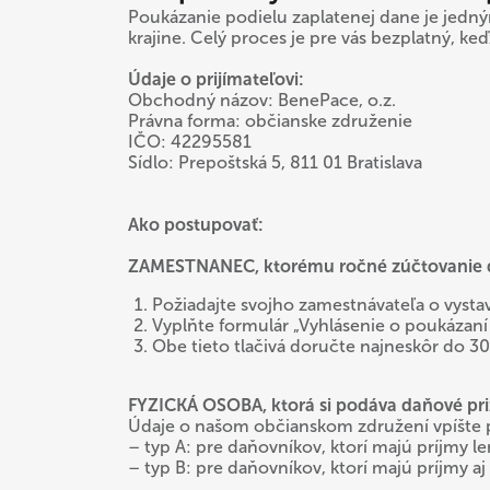
Poukázanie podielu zaplatenej dane je jedn
krajine. Celý proces je pre vás bezplatný, ke
Údaje o prijímateľovi:
Obchodný názov: BenePace, o.z.
Právna forma: občianske združenie
IČO: 42295581
Sídlo: Prepoštská 5, 811 01 Bratislava
Ako postupovať:
ZAMESTNANEC, ktorému ročné zúčtovanie d
Požiadajte svojho zamestnávateľa o vysta
Vyplňte formulár „Vyhlásenie o poukázaní 
Obe tieto tlačivá doručte najneskôr do 30
FYZICKÁ OSOBA, ktorá si podáva daňové pr
Údaje o našom občianskom združení vpíšte pr
– typ A: pre daňovníkov, ktorí majú príjmy len
– typ B: pre daňovníkov, ktorí majú príjmy aj