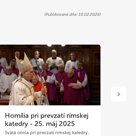
(Publikované dňa: 10.02.2026)
Homília pri prevzatí rímskej
Homíl
katedry - 25. máj 2025
2025
Svätá omša pri prevzatí rímskej katedry,