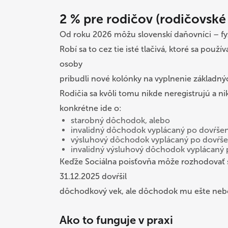
2 % pre rodičov (rodičovské
Od roku 2026 môžu slovenskí daňovníci – fyz
Robí sa to cez tie isté tlačivá, ktoré sa pou
osoby
pribudli nové kolónky na vyplnenie základný
Rodičia sa kvôli tomu nikde neregistrujú a 
konkrétne ide o:
starobný dôchodok, alebo
invalidný dôchodok vyplácaný po dovŕše
výsluhový dôchodok vyplácaný po dovŕš
invalidný výsluhový dôchodok vyplácaný
Keďže Sociálna poisťovňa môže rozhodovať sp
31.12.2025 dovŕšil
dôchodkový vek, ale dôchodok mu ešte nebol
Ako to funguje v praxi