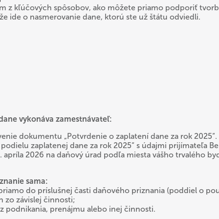
ým z kľúčových spôsobov, ako môžete priamo podporiť tvorbu
ďže ide o nasmerovanie dane, ktorú ste už štátu odviedli.
ane vykonáva zamestnávateľ:
venie dokumentu „Potvrdenie o zaplatení dane za rok 2025“.
podielu zaplatenej dane za rok 2025“ s údajmi prijímateľa B
. apríla 2026 na daňový úrad podľa miesta vášho trvalého byd
iznanie sama:
iamo do príslušnej časti daňového priznania (poddiel o pou
 zo závislej činnosti;
 z podnikania, prenájmu alebo inej činnosti.