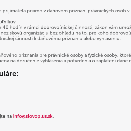
e prijímateľa priamo v daňovom priznaní právnických osôb v 
oľníkov
e 40 hodín v rámci dobrovoľníckej činnosti, zákon vám umož
neziskovú organizáciu bez ohľadu na to, pre koho dobrovoľ
níckej činnosti k daňovému priznaniu alebo vyhláseniu.
ového priznania pre právnické osoby a fyzické osoby, ktoré 
ov na doručenie vyhlásenia a potvrdenia o zaplatení dane 
uláre:
jte na
info@slovoplus.sk
.