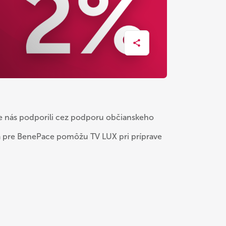
te nás podporili cez podporu občianskeho
tá pre BenePace pomôžu TV LUX pri príprave