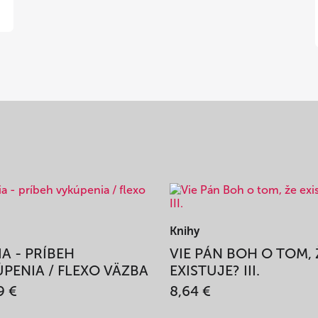
Knihy
IA - PRÍBEH
VIE PÁN BOH O TOM, 
PENIA / FLEXO VÄZBA
EXISTUJE? III.
9 €
8,64 €