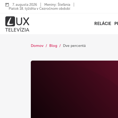
7. augusta 2026
Meniny: Štefánia
Piatok 18. týždňa v Cezročnom období
RELÁCIE
P
Domov
Blog
Dve percentá