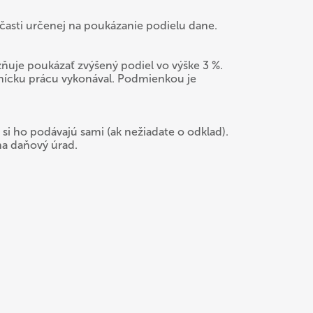
časti určenej na poukázanie podielu dane.
ňuje poukázať zvýšený podiel vo výške 3 %.
nícku prácu vykonával. Podmienkou je
si ho podávajú sami (ak nežiadate o odklad).
na daňový úrad.