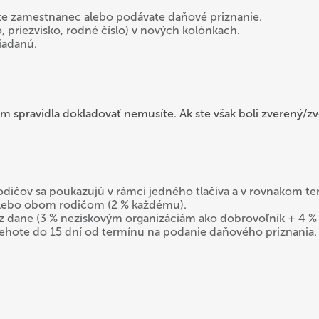
 ste zamestnanec alebo podávate daňové priznanie.
 priezvisko, rodné číslo) v nových kolónkach.
iadanú.
om spravidla dokladovať nemusíte. Ak ste však boli zverený/zv
rodičov sa poukazujú v rámci jedného tlačiva a v rovnakom te
alebo obom rodičom (2 % každému).
 z dane (3 % neziskovým organizáciám ako dobrovoľník + 4 %
lehote do 15 dní od termínu na podanie daňového priznania.