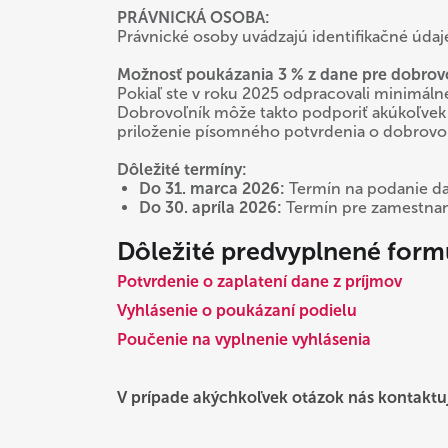
PRÁVNICKÁ OSOBA:
Právnické osoby uvádzajú identifikačné údaj
Možnosť poukázania 3 % z dane pre dobrov
Pokiaľ ste v roku 2025 odpracovali minimáln
Dobrovoľník môže takto podporiť akúkoľvek 
priloženie písomného potvrdenia o dobrovoľ
Dôležité termíny:
Do 31. marca 2026:
Termín na podanie daň
Do 30. apríla 2026:
Termín pre zamestnanc
Dôležité predvyplnené form
Potvrdenie o zaplatení dane z príjmov
Vyhlásenie o poukázaní podielu
Poučenie na vyplnenie vyhlásenia
V prípade akýchkoľvek otázok nás kontaktu