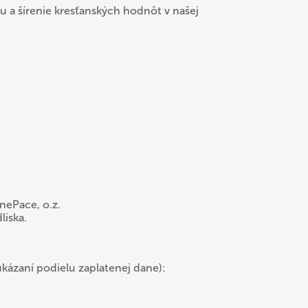
 a šírenie kresťanských hodnôt v našej
enePace, o.z.
liska.
kázaní podielu zaplatenej dane):