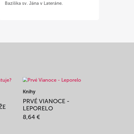
Bazilika sv. Jána v Lateráne.
Knihy
PRVÉ VIANOCE -
ŽE
LEPORELO
8,64 €