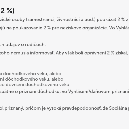
 2 %)
ické osoby (zamestnanci, živnostníci a pod.) poukázať 2 % z 
žívajú na poukazovanie 2 % pre neziskové organizácie. Vo Vyhl
ch údajov o rodičoch.
nikoho nemusia informovať. Aby však boli oprávnení 2 % získ
ní dôchodkového veku, alebo
ení dôchodkového veku, alebo
 po dovŕšení dôchodkového veku.
ätne o priznaní dôchodku, vo Vyhlásení/daňovom priznaní mô
 priznaný, pričom je vysoká pravdepodobnosť, že Sociálna p