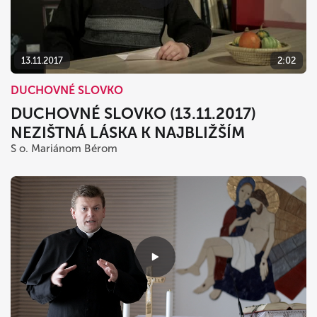
dnes
vymazať
zavrieť
13.11.2017
2:02
DUCHOVNÉ SLOVKO
DUCHOVNÉ SLOVKO (13.11.2017)
NEZIŠTNÁ LÁSKA K NAJBLIŽŠÍM
S o. Mariánom Bérom