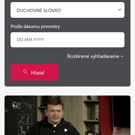
DUCHOVNÉ SLOVKO
Podľa dátumu premiéry
Rozšírené vyhľadávanie
Po
Ut
St
Št
Pi
So
Ne
Hľadať
27
28
29
30
31
1
2
3
4
5
6
7
8
9
10
11
12
13
14
15
16
17
18
19
20
21
22
23
24
25
26
27
28
29
30
31
1
2
3
4
5
6