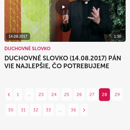
14.08.2017
1:30
DUCHOVNÉ SLOVKO
DUCHOVNÉ SLOVKO (14.08.2017) PÁN
VIE NAJLEPŠIE, ČO POTREBUJEME
1
...
23
24
25
26
27
28
29
30
31
32
33
...
36