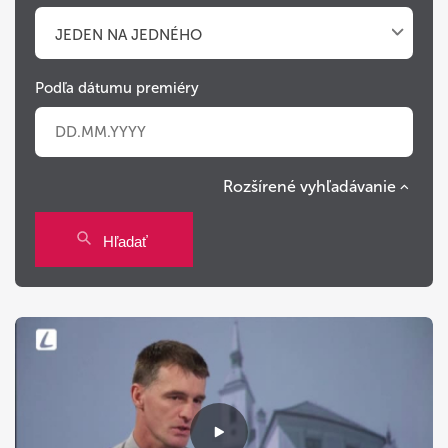
JEDEN NA JEDNÉHO
Podľa dátumu premiéry
Rozšírené vyhľadávanie
Po
Ut
St
Št
Pi
So
Ne
Hľadať
27
28
29
30
31
1
2
3
4
5
6
7
8
9
10
11
12
13
14
15
16
17
18
19
20
21
22
23
24
25
26
27
28
29
30
31
1
2
3
4
5
6