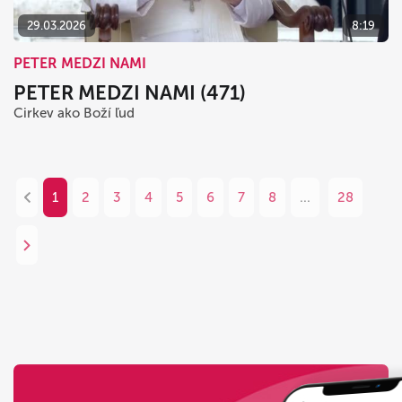
29.03.2026
8:19
PETER MEDZI NAMI
PETER MEDZI NAMI (471)
Cirkev ako Boží ľud
1
2
3
4
5
6
7
8
...
28