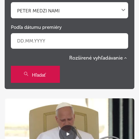
PETER MEDZI NAMI
Podľa dátumu premiéry
Rozšírené vyhľadávanie
Po
Ut
St
Št
Pi
So
Ne
Hľadať
27
28
29
30
31
1
2
3
4
5
6
7
8
9
10
11
12
13
14
15
16
17
18
19
20
21
22
23
24
25
26
27
28
29
30
31
1
2
3
4
5
6