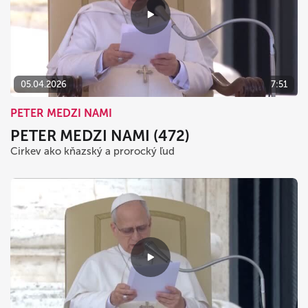
05.04.2026
7:51
PETER MEDZI NAMI
PETER MEDZI NAMI (472)
Cirkev ako kňazský a prorocký ľud