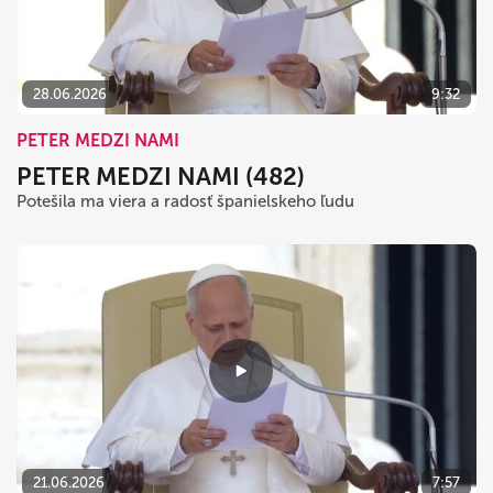
dnes
vymazať
zavrieť
28.06.2026
9:32
PETER MEDZI NAMI
PETER MEDZI NAMI (482)
Potešila ma viera a radosť španielskeho ľudu
21.06.2026
7:57