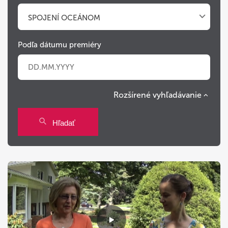
SPOJENÍ OCEÁNOM
Podľa dátumu premiéry
Rozšírené vyhľadávanie
Po
Ut
St
Št
Pi
So
Ne
Hľadať
27
28
29
30
31
1
2
3
4
5
6
7
8
9
10
11
12
13
14
15
16
17
18
19
20
21
22
23
24
25
26
27
28
29
30
31
1
2
3
4
5
6