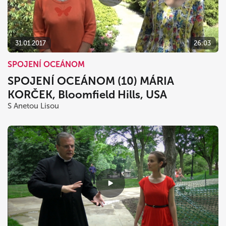
dnes
vymazať
zavrieť
31.01.2017
26:03
SPOJENÍ OCEÁNOM
SPOJENÍ OCEÁNOM (10) MÁRIA
KORČEK, Bloomfield Hills, USA
S Anetou Lisou