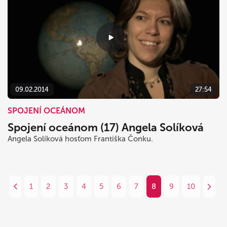
09.02.2014
27:54
SPOJENÍ OCEÁNOM
Spojení oceánom (17) Angela Solíková
Angela Solíková hosťom Františka Čonku.
1
2
3
4
5
6
7
8
9
10