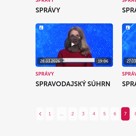
SPRÁVY
SPRÁ
SPRÁVY
SPR
28.03.2026
19:06
27.0
SPRÁVY
SPRÁ
SPRAVODAJSKÝ SÚHRN
SPR
1
...
2
3
4
5
6
7