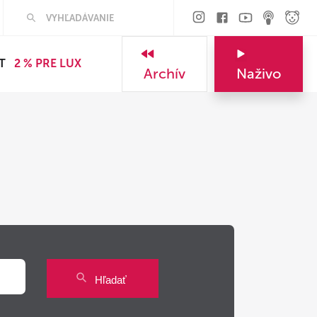
Hľadať
T
2 % PRE LUX
Archív
Naživo
Hľadať