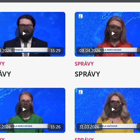
Po
Ut
St
Št
Pi
S
27
28
29
30
31
3
4
5
6
7
10
11
12
13
14
4.2026
15:29
08.04.2026
17
18
19
20
21
VY
SPRÁVY
24
25
26
27
28
ÁVY
SPRÁVY
31
1
2
3
4
dnes
vymazať
4.2026
15:26
31.03.2026