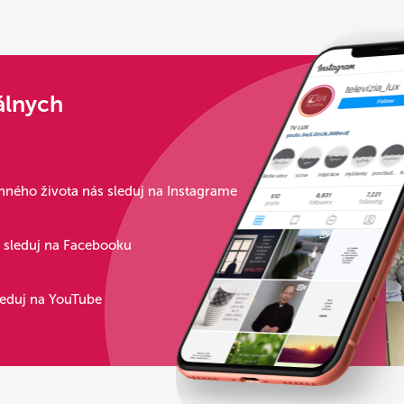
álnych
ného života nás sleduj na Instagrame
s sleduj na Facebooku
leduj na YouTube