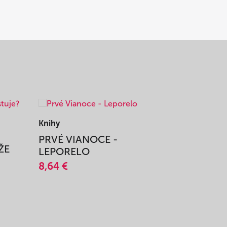
Knihy
Knihy
PRVÉ VIANOCE -
TAJOMS
ŽE
LEPORELO
14,45 €
8,64 €