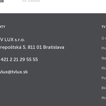
KTY
TV
O 
V LUX s.r.o.
repoštská 5, 811 01 Bratislava
Pr
Na
421 2 21 29 55 55
Kl
vlux@tvlux.sk
Po
Bl
Mo