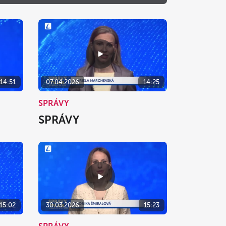
o
Ne
1
2
8
9
15
16
14:51
07.04.2026
14:25
22
23
SPRÁVY
29
30
SPRÁVY
5
6
zavrieť
15:02
30.03.2026
15:23