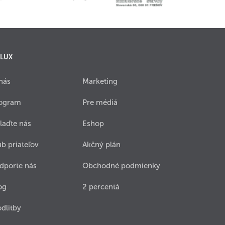
 LUX
nás
Marketing
ogram
Pre médiá
laďte nás
Eshop
ub priateľov
Akčný plán
dporte nás
Obchodné podmienky
og
2 percentá
dlitby