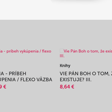
Knihy
IA - PRÍBEH
VIE PÁN BOH O TOM, 
PENIA / FLEXO VÄZBA
EXISTUJE? III.
9 €
8,64 €