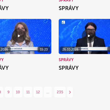
VY
SPRÁVY
ÁVY
SPRÁVY
3.2026
15:23
26.03.2026
VY
SPRÁVY
ÁVY
SPRÁVY
8
9
10
11
12
...
235