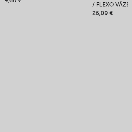
9,60 €
/ FLEXO VÄZB
26,09 €