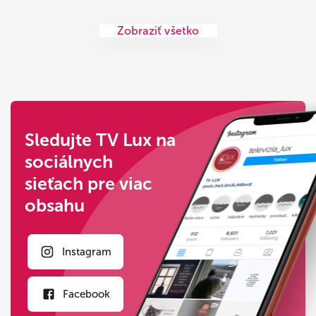
Zobraziť všetko
Sledujte TV Lux na
sociálnych
sieťach pre viac
obsahu
Instagram
Facebook