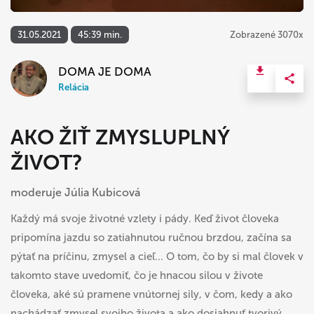
31.05.2021
45:39 min.
Zobrazené 3070x
DOMA JE DOMA
Relácia
AKO ŽIŤ ZMYSLUPLNÝ
ŽIVOT?
moderuje Júlia Kubicová
Každý má svoje životné vzlety i pády. Keď život človeka
pripomína jazdu so zatiahnutou ručnou brzdou, začína sa
pýtať na príčinu, zmysel a cieľ... O tom, čo by si mal človek v
takomto stave uvedomiť, čo je hnacou silou v živote
človeka, aké sú pramene vnútornej sily, v čom, kedy a ako
nachádzať zmysel svojho života a ako dosiahnuť tvorivý