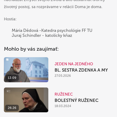
životný postoj, sa rozprávame v relácii Doma je doma.
Hostia:
Mária Dědová -Katedra psychológie FF TU
Juraj Schindler - katolícky kňaz
Mohlo by vás zaujímať:
JEDEN NA JEDNÉHO
BL. SESTRA ZDENKA A MY
27.05.2026
13:09
RUŽENEC
BOLESTNÝ RUŽENEC
18.03.2024
26:26