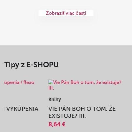
Zobraziť viac častí
Tipy z E-SHOPU
Knihy
BEH VYKÚPENIA
VIE PÁN BOH O TOM, ŽE
A
EXISTUJE? III.
8,64 €