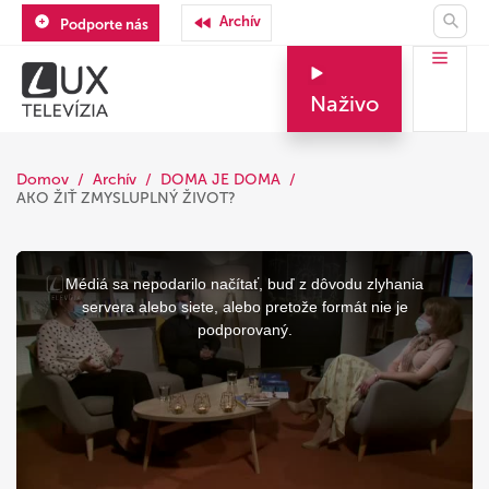
Archív
Podporte nás
Naživo
Domov
Archív
DOMA JE DOMA
AKO ŽIŤ ZMYSLUPLNÝ ŽIVOT?
This
is
a
Médiá sa nepodarilo načítať, buď z dôvodu zlyhania
modal
window.
servera alebo siete, alebo pretože formát nie je
podporovaný.