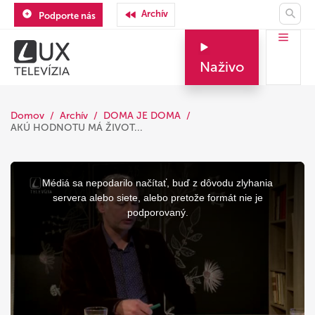
Archív
Podporte nás
Naživo
Domov
Archív
DOMA JE DOMA
AKÚ HODNOTU MÁ ŽIVOT...
This
is
a
Médiá sa nepodarilo načítať, buď z dôvodu zlyhania
modal
window.
servera alebo siete, alebo pretože formát nie je
podporovaný.