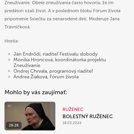
Zneužívanie. Obete zneužívania často hovoria, že im
predátori vzali život. A v poslednom bloku Fórum života
pripomenie Sviečku za nenarodené deti.
Moderuje Jana
Trávníčková.
Hostia:
Ján Endrődi, riaditeľ Festivalu slobody
Monika Hroncová, koordinátorka projektu
Zneužívanie
Ondrej Chrvala, programový riaditeľ
Andrea Žiaková, Fórum života
Mohlo by vás zaujímať:
RUŽENEC
BOLESTNÝ RUŽENEC
18.03.2024
26:26