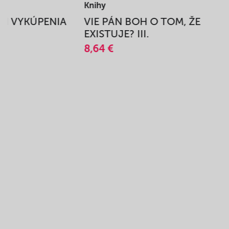
Knihy
BEH VYKÚPENIA
VIE PÁN BOH O TOM, ŽE
A
EXISTUJE? III.
8,64 €