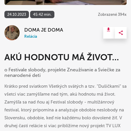
24.10.2023
45:42 min.
Zobrazené 394x
DOMA JE DOMA
Relácia
AKÚ HODNOTU MÁ ŽIVOT...
o Festivale slobody, projekte Zneužívanie a Sviečke za
nenarodené deti
Krátko pred sviatkom Všetkých svätých a tzv. "Dušičkami" sa
všetci viac zamýšľame nad tým, akú hodnotu má život.
Zamýšľa sa nad ňou aj Festival slobody - multižánrový
festival, ktorý pripomína a analyzuje obdobie neslobody na
Slovensku, obdobie, keď nie každému bolo dovolené žiť. V
druhej časti relácie si viac priblížime nový projekt TV LUX