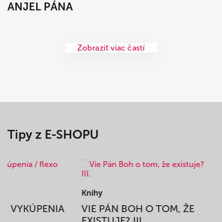
ANJEL PÁNA
Zobraziť viac častí
Tipy z E-SHOPU
Knihy
BEH VYKÚPENIA
VIE PÁN BOH O TOM, ŽE
A
EXISTUJE? III.