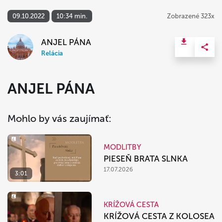
09.10.2022
10:34 min.
Zobrazené 323x
ANJEL PÁNA
Relácia
ANJEL PÁNA
Mohlo by vás zaujímať:
MODLITBY
PIESEŇ BRATA SLNKA
17.07.2026
3:01
KRÍŽOVÁ CESTA
KRÍŽOVÁ CESTA Z KOLOSEA