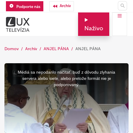
Archív
Podporte nás
Naživo
Domov
Archív
ANJEL PÁNA
ANJEL PÁNA
This
is
a
Médiá sa nepodarilo načítať, buď z dôvodu zlyhania
modal
window.
servera alebo siete, alebo pretože formát nie je
podporovaný.